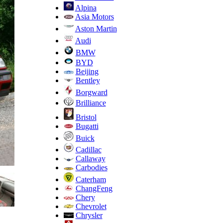
Alpina
Asia Motors
Aston Martin
Audi
BMW
BYD
Beijing
Bentley
Borgward
Brilliance
Bristol
Bugatti
Buick
Cadillac
Callaway
Carbodies
Caterham
ChangFeng
Chery
Chevrolet
Chrysler