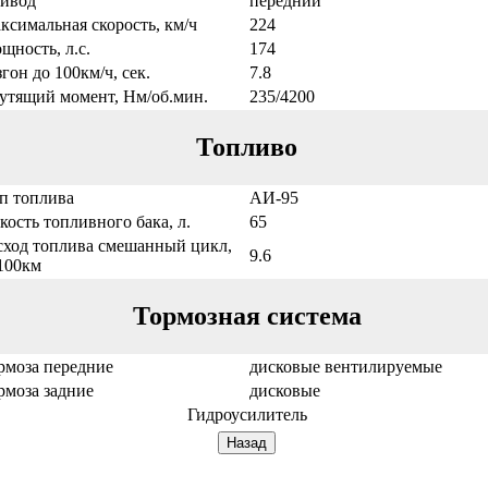
ивод
передний
ксимальная скорость, км/ч
224
щность, л.с.
174
згон до 100км/ч, сек.
7.8
утящий момент, Нм/об.мин.
235/4200
Топливо
п топлива
АИ-95
кость топливного бака, л.
65
сход топлива смешанный цикл,
9.6
/100км
Тормозная система
рмоза передние
дисковые вентилируемые
рмоза задние
дисковые
Гидроусилитель