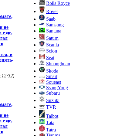
Rolls Royce
Rover
омате,
Saab
Samsung
и не
Santana
 езде,
Saturn
огал
то
Scania
Scion
тся, и
Seat
енять-
Shuanghuan
Skoda
:12:32)
Smart
Soueast
SsangYong
Subaru
Suzuki
омате,
TVR
и не
Talbot
 езде,
Tata
огал
Tatra
то
Tianma