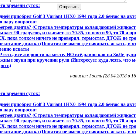
го времени суток!
дней приобрел Golf 3 Variant 1НХ0 1994 года 2.0 бензос на авт
о пару вопросов:
регрев двигла? (Стрелка температуры охлаждающей жидкост
ывает 90 градусов, и плавает, то 70-85, то почти 90, то 70 и при
ХХ, пока толком ничего не проверял, термостат, ДТОЖ не тр
рекотание движка (Понятия не имею где начинать искать, и ч
венно искать)
Р есть, все жидкости на месте, НО всё-равно как на ЗиЛе рули
жные звуки при кручении руля (Интересует куда лезть, что м
рять)
написал: Гость (28.04.2018 в 16
го времени суток!
дней приобрел Golf 3 Variant 1НХ0 1994 года 2.0 бензос на авт
о пару вопросов:
регрев двигла? (Стрелка температуры охлаждающей жидкост
ывает 90 градусов, и плавает, то 70-85, то почти 90, то 70 и при
ХХ, пока толком ничего не проверял, термостат, ДТОЖ не тр
рекотание движка (Понятия не имею где начинать искать, и ч