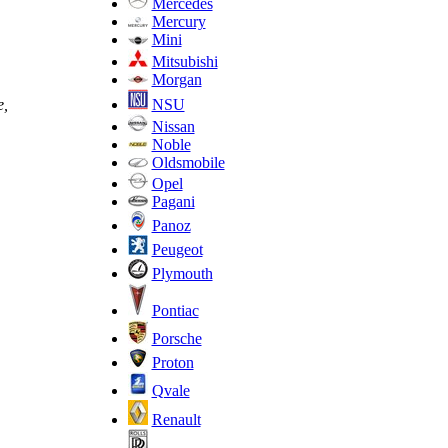
Mercedes
Mercury
Mini
Mitsubishi
Morgan
NSU
е,
Nissan
Noble
Oldsmobile
Opel
Pagani
Panoz
Peugeot
Plymouth
Pontiac
Porsche
Proton
Qvale
Renault