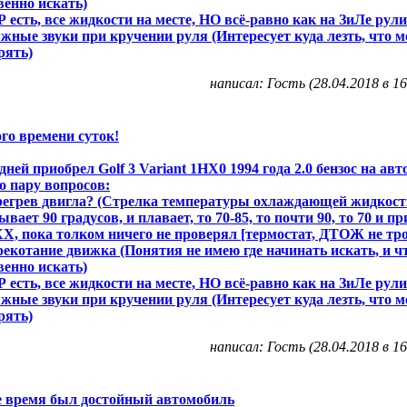
венно искать)
Р есть, все жидкости на месте, НО всё-равно как на ЗиЛе рули
жные звуки при кручении руля (Интересует куда лезть, что м
рять)
написал: Гость (28.04.2018 в 16
го времени суток!
дней приобрел Golf 3 Variant 1НХ0 1994 года 2.0 бензос на авт
о пару вопросов:
регрев двигла? (Стрелка температуры охлаждающей жидкост
ывает 90 градусов, и плавает, то 70-85, то почти 90, то 70 и при
ХХ, пока толком ничего не проверял [термостат, ДТОЖ не тро
рекотание движка (Понятия не имею где начинать искать, и ч
венно искать)
Р есть, все жидкости на месте, НО всё-равно как на ЗиЛе рули
жные звуки при кручении руля (Интересует куда лезть, что м
рять)
написал: Гость (28.04.2018 в 16
е время был достойный автомобиль