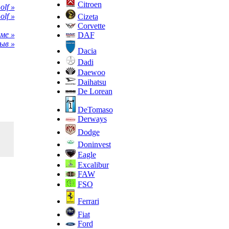
Citroen
lf »
lf »
Cizeta
Corvette
ме »
DAF
ыв »
Dacia
Dadi
Daewoo
Daihatsu
De Lorean
DeTomaso
Derways
Dodge
Doninvest
Eagle
Excalibur
FAW
FSO
Ferrari
Fiat
Ford