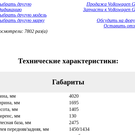
Выбрать другую
Продажа Volkswagen Go
дификацию
Запчасти к Volkswagen Go
ыбрать другую модель
ыбрать другую марку
Обсудить на фору
Оставить отз
смотрели: 7802 раз(а)
Технические характеристики:
Габариты
ина, мм
4020
рина, мм
1695
сота, мм
1405
иренс, мм
130
лесная база, мм
2475
лея передняя/задняя, мм
1450/1434