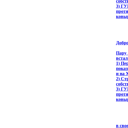
собст
3) ГУ
протя
ковы
Добро
Пару 
встал
1) Пе
показ
и на 
2) Ст
собст
3) ГУ
протя
ковы
в сво