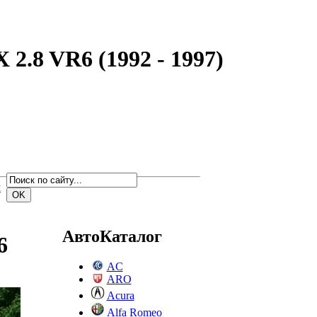
 2.8 VR6 (1992 - 1997)
м
АвтоКаталог
6
AC
ARO
Acura
Alfa Romeo