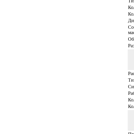
Ти
Ко
Ко
Ди
Со
мас
Об
Ра
Ра
Ти
Си
Ра
Ко
Ко