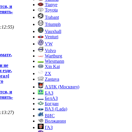
Tianye
тся, и
Toyota
енять-
Trabant
Triumph
:12:55)
Vauxhall
Venturi
VW
Volvo
омате,
Wartburg
Wiesmann
и не
Xin Kai
 езде,
ZX
гал]
Zastava
то
АЗЛК (Москвич)
тся, и
БАЗ
енять-
БелАЗ
Богдан
ВАЗ (Lada)
:13:27)
ВИС
Волжанин
ГАЗ