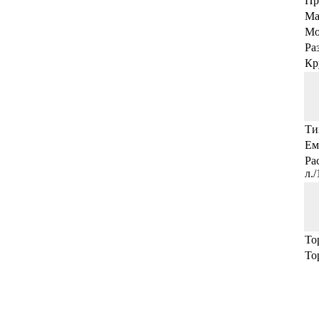
Пр
Ма
Мо
Ра
Кр
Ти
Ем
Ра
л.
То
То