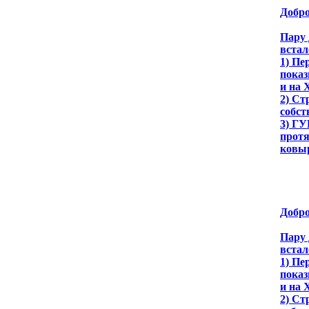
Добро
Пару 
встал
1) Пе
показ
и на 
2) Ст
собст
3) ГУ
протя
ковы
Добро
Пару 
встал
1) Пе
показ
и на 
2) Ст