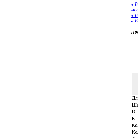
« 
мо
« В
« В
Про
Дл
Ши
Вы
Кл
Ко
Ко