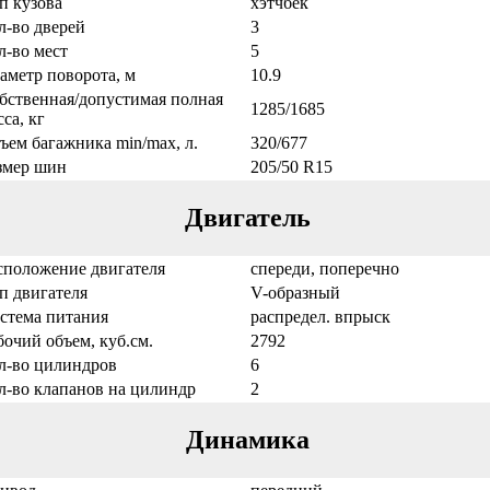
п кузова
хэтчбек
л-во дверей
3
л-во мест
5
аметр поворота, м
10.9
бственная/допустимая полная
1285/1685
са, кг
ъем багажника min/max, л.
320/677
змер шин
205/50 R15
Двигатель
сположение двигателя
спереди, поперечно
п двигателя
V-образный
стема питания
распредел. впрыск
бочий объем, куб.см.
2792
л-во цилиндров
6
л-во клапанов на цилиндр
2
Динамика