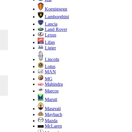
Koenigsegg
Lamborghini
Lancia
Land Rover
Lexus
Lifan
Ligier
Lincoln
Lotus
MAN
MG
Mahindra
Marcos
Maruti
Maserati
Maybach
Mazda
McLaren