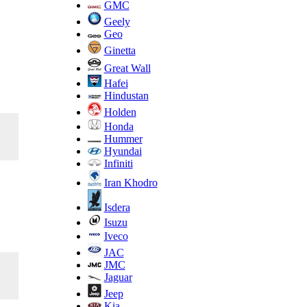
GMC
Geely
Geo
Ginetta
Great Wall
Hafei
Hindustan
Holden
Honda
Hummer
Hyundai
Infiniti
Iran Khodro
Isdera
Isuzu
Iveco
JAC
JMC
Jaguar
Jeep
Kia