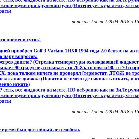
жные звуки при кручении руля (Интересует куда лезть, что м
рять)
написал: Гость (28.04.2018 в 16
го времени суток!
дней приобрел Golf 3 Variant 1НХ0 1994 года 2.0 бензос на авт
о пару вопросов:
регрев двигла? (Стрелка температуры охлаждающей жидкост
ывает 90 градусов, и плавает, то 70-85, то почти 90, то 70 и при
ХХ, пока толком ничего не проверял [термостат, ДТОЖ не тро
рекотание движка (Понятия не имею где начинать искать, и ч
венно искать)
Р есть, все жидкости на месте, НО всё-равно как на ЗиЛе рули
жные звуки при кручении руля (Интересует куда лезть, что м
рять)
написал: Гость (28.04.2018 в 16
е время был достойный автомобиль