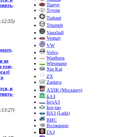
Tianye
енять-
Toyota
Trabant
:12:55)
Triumph
Vauxhall
Venturi
VW
омате,
Volvo
Wartburg
и не
Wiesmann
 езде,
Xin Kai
гал]
ZX
то
Zastava
тся, и
АЗЛК (Москвич)
енять-
БАЗ
БелАЗ
Богдан
:13:27)
ВАЗ (Lada)
ВИС
Волжанин
ГАЗ