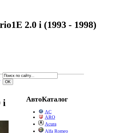
o1E 2.0 i (1993 - 1998)
м
АвтоКаталог
 i
AC
ARO
Acura
Alfa Romeo