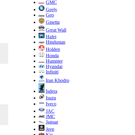
GMC
Geely
Geo
Ginetta
Great Wall
Hafei
Hindustan
Holden
Honda
Hummer
Hyundai
Infiniti
Iran Khodro
Isdera
Isuzu
Iveco
JAC
JMC
Jaguar
Jeep
Kia