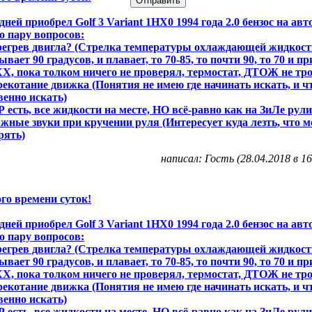
дней приобрел Golf 3 Variant 1НХ0 1994 года 2.0 бензос на авт
о пару вопросов:
регрев двигла? (Стрелка температуры охлаждающей жидкост
ывает 90 градусов, и плавает, то 70-85, то почти 90, то 70 и при
ХХ, пока толком ничего не проверял, термостат, ДТОЖ не тр
рекотание движка (Понятия не имею где начинать искать, и ч
венно искать)
Р есть, все жидкости на месте, НО всё-равно как на ЗиЛе рули
жные звуки при кручении руля (Интересует куда лезть, что м
рять)
написал: Гость (28.04.2018 в 16
го времени суток!
дней приобрел Golf 3 Variant 1НХ0 1994 года 2.0 бензос на авт
о пару вопросов:
регрев двигла? (Стрелка температуры охлаждающей жидкост
ывает 90 градусов, и плавает, то 70-85, то почти 90, то 70 и при
ХХ, пока толком ничего не проверял, термостат, ДТОЖ не тр
рекотание движка (Понятия не имею где начинать искать, и ч
венно искать)
Р есть, все жидкости на месте, НО всё-равно как на ЗиЛе рули