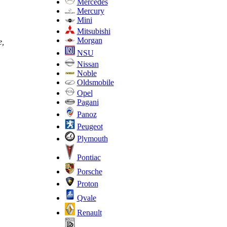
Mercedes
Mercury
Mini
Mitsubishi
Morgan
е,
NSU
Nissan
Noble
Oldsmobile
Opel
Pagani
Panoz
Peugeot
Plymouth
Pontiac
Porsche
Proton
Qvale
Renault