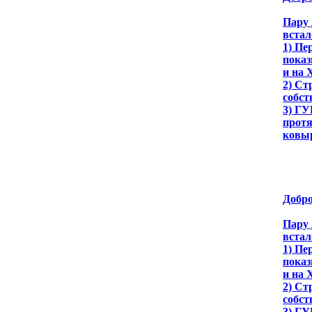
Пару 
встал
1) Пе
показ
и на 
2) Ст
собст
3) ГУ
протя
ковы
Добро
Пару 
встал
1) Пе
показ
и на 
2) Ст
собст
3) ГУ