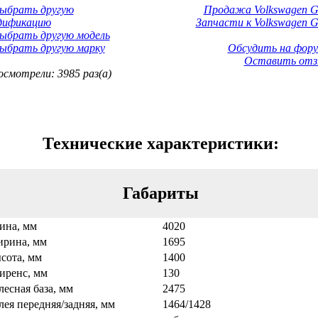
Выбрать другую
Продажа Volkswagen Go
дификацию
Запчасти к Volkswagen Go
ыбрать другую модель
ыбрать другую марку
Обсудить на фору
Оставить отз
смотрели: 3985 раз(а)
Технические характеристики:
Габариты
ина, мм
4020
рина, мм
1695
сота, мм
1400
иренс, мм
130
лесная база, мм
2475
лея передняя/задняя, мм
1464/1428