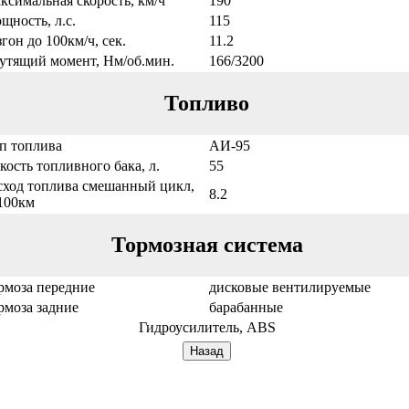
ксимальная скорость, км/ч
190
щность, л.с.
115
згон до 100км/ч, сек.
11.2
утящий момент, Нм/об.мин.
166/3200
Топливо
п топлива
АИ-95
кость топливного бака, л.
55
сход топлива смешанный цикл,
8.2
/100км
Тормозная система
рмоза передние
дисковые вентилируемые
рмоза задние
барабанные
Гидроусилитель, ABS