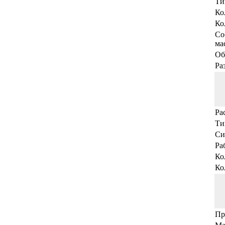
Ти
Ко
Ко
Со
мас
Об
Ра
Ра
Ти
Си
Ра
Ко
Ко
Пр