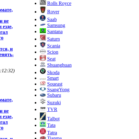
Rolls Royce
омате,
Rover
Saab
и не
Samsung
 езде,
Santana
огал
то
Saturn
Scania
тся, и
Scion
енять-
Seat
Shuanghuan
:12:32)
Skoda
Smart
Soueast
SsangYong
Subaru
омате,
Suzuki
TVR
и не
 езде,
Talbot
огал
Tata
то
Tatra
Tianma
тся, и