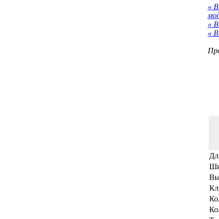
« 
мо
« В
« В
Про
Дл
Ши
Вы
Кл
Ко
Ко