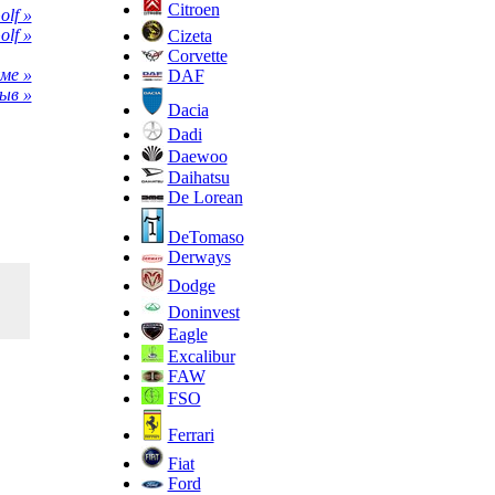
Citroen
lf »
lf »
Cizeta
Corvette
ме »
DAF
ыв »
Dacia
Dadi
Daewoo
Daihatsu
De Lorean
DeTomaso
Derways
Dodge
Doninvest
Eagle
Excalibur
FAW
FSO
Ferrari
Fiat
Ford