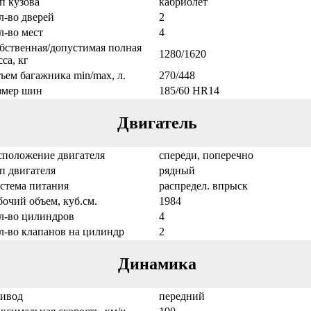
п кузова
кабриолет
л-во дверей
2
л-во мест
4
бственная/допустимая полная
1280/1620
са, кг
ъем багажника min/max, л.
270/448
змер шин
185/60 HR14
Двигатель
сположение двигателя
спереди, поперечно
п двигателя
рядный
стема питания
распредел. впрыск
бочий объем, куб.см.
1984
л-во цилиндров
4
л-во клапанов на цилиндр
2
Динамика
ивод
передний