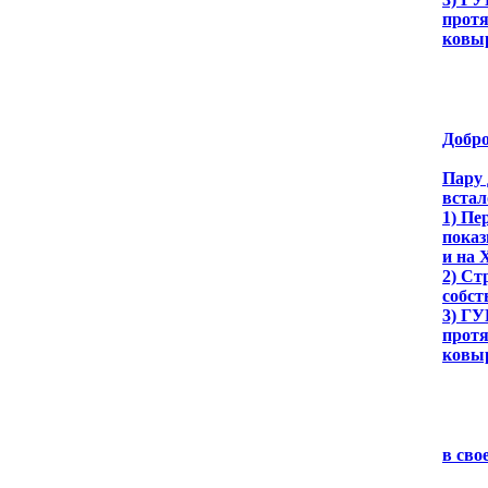
протя
ковы
Добро
Пару 
встал
1) Пе
показ
и на 
2) Ст
собст
3) ГУ
протя
ковы
в сво