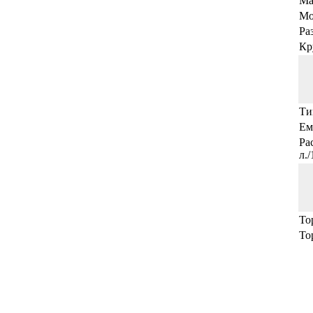
Ма
Мо
Ра
Кр
Ти
Ем
Ра
л.
То
То