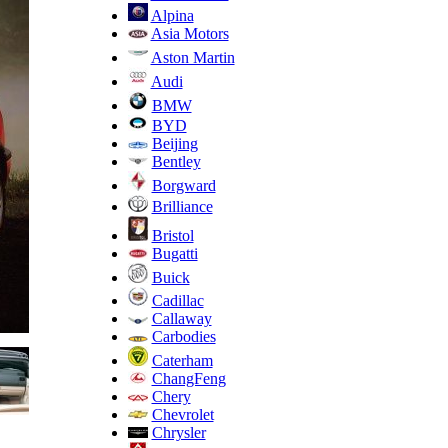
Alpina
Asia Motors
Aston Martin
Audi
BMW
BYD
Beijing
Bentley
Borgward
Brilliance
Bristol
Bugatti
Buick
Cadillac
Callaway
Carbodies
Caterham
ChangFeng
Chery
Chevrolet
Chrysler