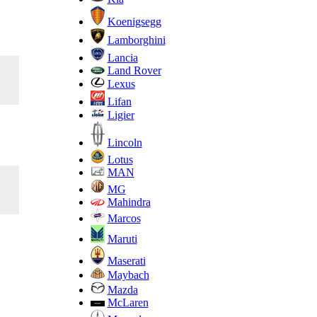
Koenigsegg
Lamborghini
Lancia
Land Rover
Lexus
Lifan
Ligier
Lincoln
Lotus
MAN
MG
Mahindra
Marcos
Maruti
Maserati
Maybach
Mazda
McLaren