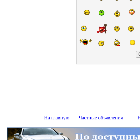
На главную
Частные объявления
Н