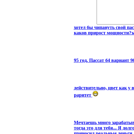
хотел бы чипануть свой пас
каков прирост мощности?за
95 год. Пассат б4 вариант 9
действительно, цвет как у
раритет
Мечтаешь много зарабатыв
тогда это для тебя... Я дол
приносил реальные деньги,