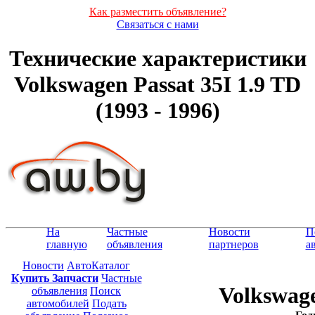
Как разместить объявление?
Связаться с нами
Технические характеристики
Volkswagen Passat 35I 1.9 TD
(1993 - 1996)
На
Частные
Новости
П
главную
объявления
партнеров
а
Новости
АвтоКаталог
Купить Запчасти
Частные
Volkswage
объявления
Поиск
автомобилей
Подать