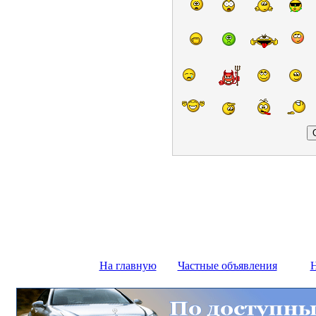
На главную
Частные объявления
Н