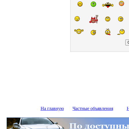
На главную
Частные объявления
Н