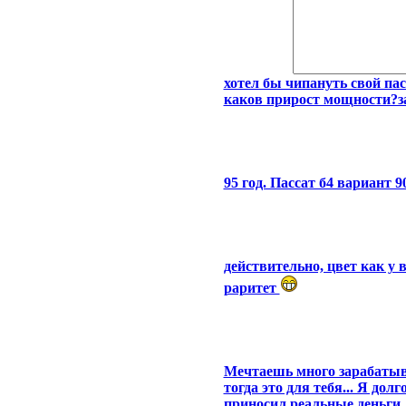
хотел бы чипануть свой пас
каков прирост мощности?за
95 год. Пассат б4 вариант 9
действительно, цвет как у
раритет
Мечтаешь много зарабатыв
тогда это для тебя... Я дол
приносил реальные деньги,