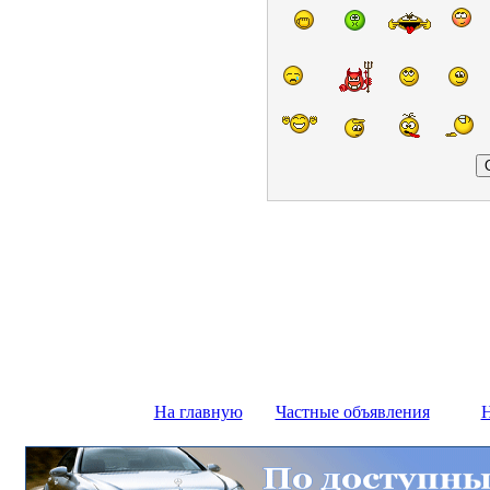
На главную
Частные объявления
Н