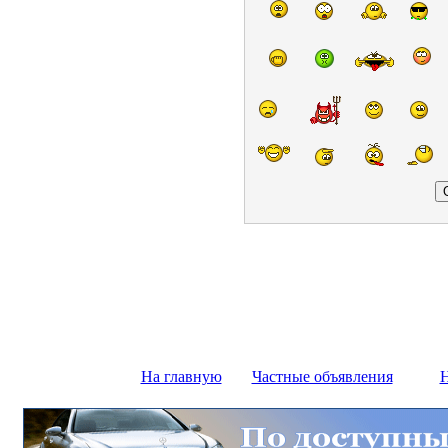
На главную
Частные объявления
Н