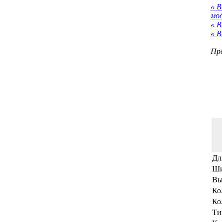
« 
мо
« В
« В
Про
Дл
Ши
Вы
Ко
Ко
Ти