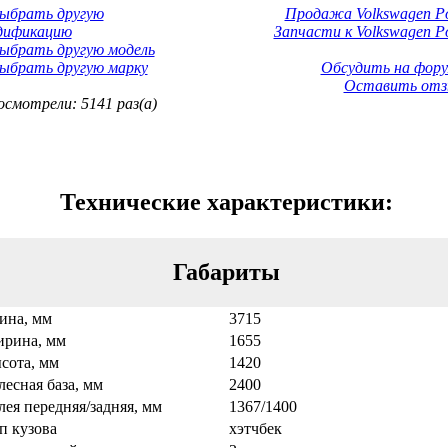
Выбрать другую
Продажа Volkswagen Po
дификацию
Запчасти к Volkswagen Po
ыбрать другую модель
ыбрать другую марку
Обсудить на фору
Оставить отз
смотрели: 5141 раз(а)
Технические характеристики:
Габариты
ина, мм
3715
рина, мм
1655
сота, мм
1420
лесная база, мм
2400
лея передняя/задняя, мм
1367/1400
п кузова
хэтчбек