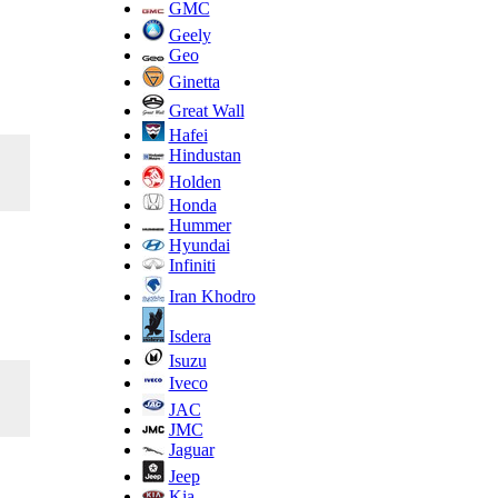
GMC
Geely
Geo
Ginetta
Great Wall
Hafei
Hindustan
Holden
Honda
Hummer
Hyundai
Infiniti
Iran Khodro
Isdera
Isuzu
Iveco
JAC
JMC
Jaguar
Jeep
Kia