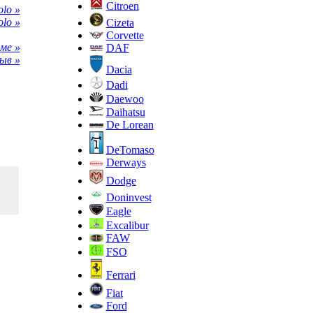
Citroen
lo »
lo »
Cizeta
Corvette
ме »
DAF
ыв »
Dacia
Dadi
Daewoo
Daihatsu
De Lorean
DeTomaso
Derways
Dodge
Doninvest
Eagle
Excalibur
FAW
FSO
Ferrari
Fiat
Ford