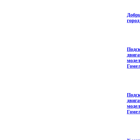
Добры
город
Подск
двига
модел
Гомел
Подск
двига
модел
Гомел