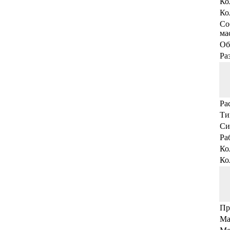
Ко
Ко
Со
мас
Об
Ра
Ра
Ти
Си
Ра
Ко
Ко
Пр
Ма