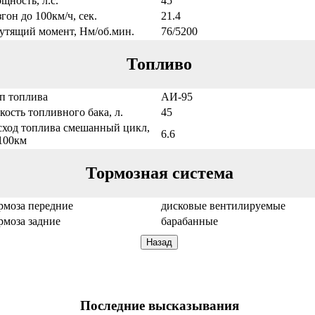
щность, л.с.
45
згон до 100км/ч, сек.
21.4
утящий момент, Нм/об.мин.
76/5200
Топливо
п топлива
АИ-95
кость топливного бака, л.
45
сход топлива смешанный цикл,
6.6
/100км
Тормозная система
рмоза передние
дисковые вентилируемые
рмоза задние
барабанные
Последние высказывания