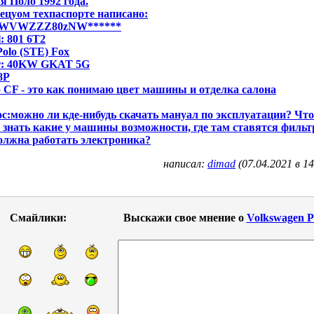
я Поло 1992 года.
ецуом техпаспорте написано:
 WVWZZZ80zNW******
: 801 6T2
Polo (STE) Fox
r: 40KW GKAT 5G
8P
CF - это как понимаю цвет машины и отделка салона
с:можно ли кде-нибудь скачать мануал по эксплуатации? Чт
 знать какие у машины возможности, где там ставятся филь
олжна работать электроника?
написал:
dimad
(07.04.2021 в 14
Смайлики:
Выскажи свое мнение о
Volkswagen P