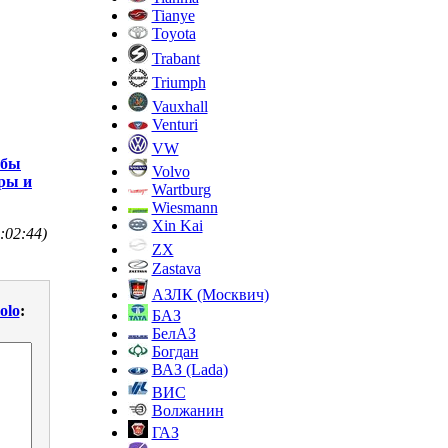
Tianye
Toyota
Trabant
Triumph
Vauxhall
Venturi
VW
обы
Volvo
тры и
Wartburg
Wiesmann
Xin Kai
:02:44)
ZX
Zastava
АЗЛК (Москвич)
olo
:
БАЗ
БелАЗ
Богдан
ВАЗ (Lada)
ВИС
Волжанин
ГАЗ