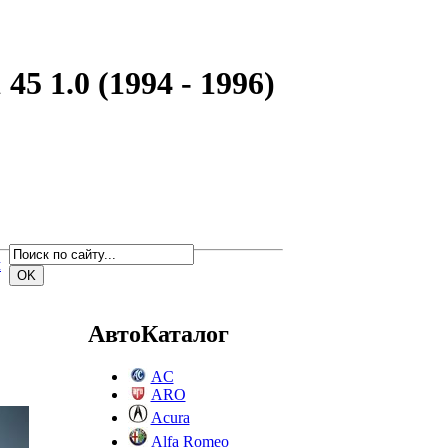
5 1.0 (1994 - 1996)
м
АвтоКаталог
AC
ARO
Acura
Alfa Romeo