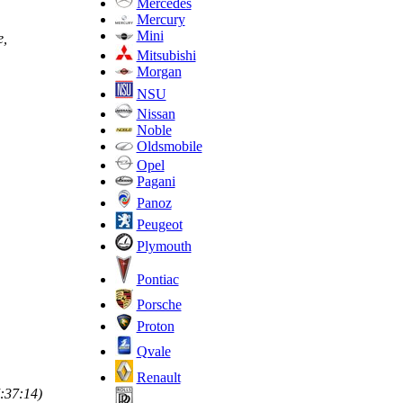
Mercedes
Mercury
Mini
е,
Mitsubishi
Morgan
NSU
Nissan
Noble
Oldsmobile
Opel
Pagani
Panoz
Peugeot
Plymouth
Pontiac
Porsche
Proton
Qvale
Renault
:37:14)