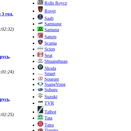
Rolls Royce
Rover
3 год.
Saab
Samsung
:02:32)
Santana
Saturn
Scania
Scion
Seat
русь,
Shuanghuan
Skoda
:01:24)
Smart
Soueast
SsangYong
Subaru
Suzuki
русь,
TVR
Talbot
:02:25)
Tata
Tatra
Tianma