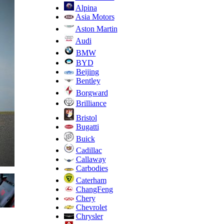
Alpina
Asia Motors
Aston Martin
Audi
BMW
BYD
Beijing
Bentley
Borgward
Brilliance
Bristol
Bugatti
Buick
Cadillac
Callaway
Carbodies
Caterham
ChangFeng
Chery
Chevrolet
Chrysler