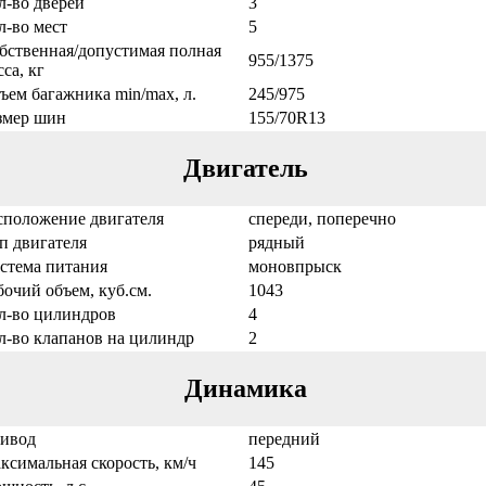
л-во дверей
3
л-во мест
5
бственная/допустимая полная
955/1375
са, кг
ъем багажника min/max, л.
245/975
змер шин
155/70R13
Двигатель
сположение двигателя
спереди, поперечно
п двигателя
рядный
стема питания
моновпрыск
бочий объем, куб.см.
1043
л-во цилиндров
4
л-во клапанов на цилиндр
2
Динамика
ивод
передний
ксимальная скорость, км/ч
145