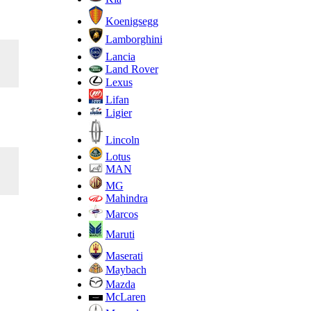
Koenigsegg
Lamborghini
Lancia
Land Rover
Lexus
Lifan
Ligier
Lincoln
Lotus
MAN
MG
Mahindra
Marcos
Maruti
Maserati
Maybach
Mazda
McLaren