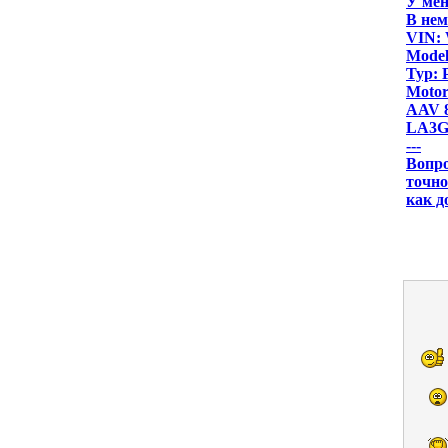
У мен
В нем
VIN:
Model
Typ: 
Moto
AAV 
LA3G 
---
Вопро
точно
как д