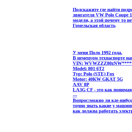
Подскажите где найти подр
двигателя VW Polo Coupe 19
модели, а этой почему то н
Гомельская область
У меня Поло 1992 года.
В немецуом техпаспорте на
VIN: WVWZZZ80zNW****
Model: 801 6T2
Typ: Polo (STE) Fox
Motor: 40KW GKAT 5G
AAV 8P
LA3G CF - это как понима
---
Вопрос:можно ли кде-нибуд
точно знать какие у машин
как должна работать элект