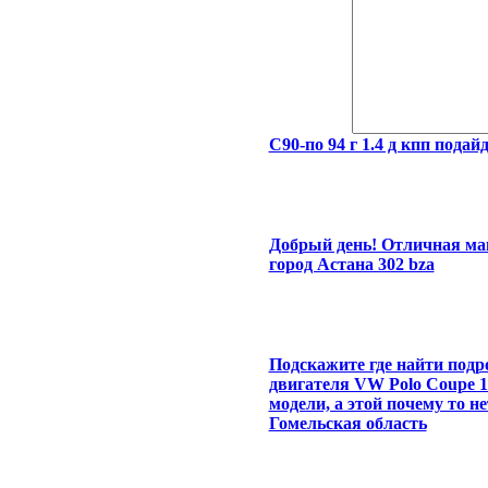
С90-по 94 г 1.4 д кпп подайд
Добрый день! Отличная маш
город Астана 302 bza
Подскажите где найти подр
двигателя VW Polo Coupe 19
модели, а этой почему то н
Гомельская область