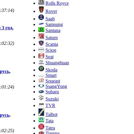
Rolls Royce
:37:14)
Rover
Saab
Samsung
3 год.
Santana
Saturn
:02:32)
Scania
Scion
Seat
Shuanghuan
Skoda
русь,
Smart
Soueast
SsangYong
:01:24)
Subaru
Suzuki
TVR
Talbot
русь,
Tata
Tatra
:02:25)
Tianma