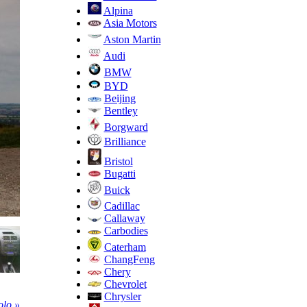
Alpina
Asia Motors
Aston Martin
Audi
BMW
BYD
Beijing
Bentley
Borgward
Brilliance
Bristol
Bugatti
Buick
Cadillac
Callaway
Carbodies
Caterham
ChangFeng
Chery
Chevrolet
Chrysler
lo »