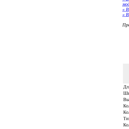
мо
« В
« В
Про
Дл
Ши
Вы
Ко
Ко
Ти
Ко