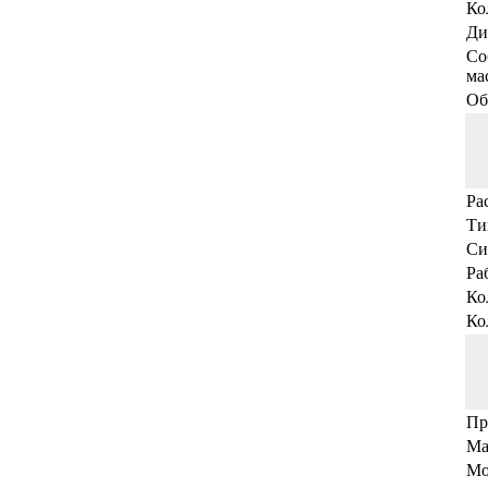
Ко
Ди
Со
мас
Об
Ра
Ти
Си
Ра
Ко
Ко
Пр
Ма
Мо