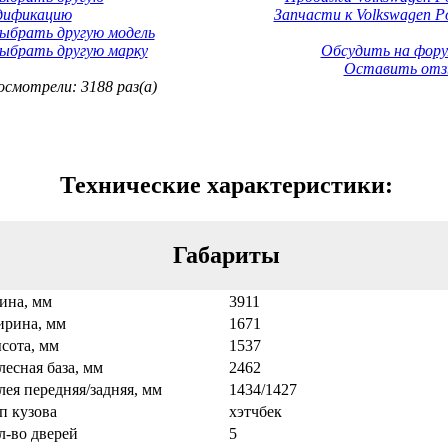
дификацию
Запчасти к Volkswagen Po
ыбрать другую модель
ыбрать другую марку
Обсудить на фору
Оставить отз
смотрели: 3188 раз(а)
Технические характеристики:
Габариты
ина, мм
3911
рина, мм
1671
сота, мм
1537
лесная база, мм
2462
лея передняя/задняя, мм
1434/1427
п кузова
хэтчбек
л-во дверей
5