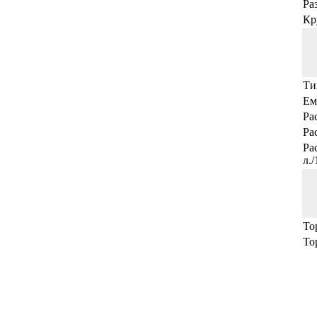
Ра
Кр
Ти
Ем
Ра
Ра
Ра
л.
То
То