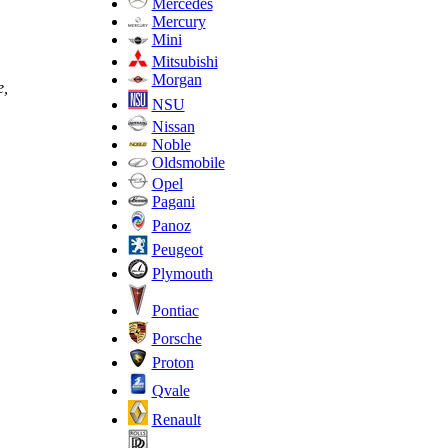
Mercedes
Mercury
Mini
Mitsubishi
Morgan
е,
NSU
Nissan
Noble
Oldsmobile
Opel
Pagani
Panoz
Peugeot
Plymouth
Pontiac
Porsche
Proton
Qvale
Renault