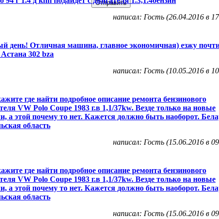
о 94 г 1.4 д кпп подайдет с двигателя 1.3,1.4бензин
написал: Гость (26.04.2016 в 17
й день! Отличная машина, главное экономичная) езжу почти 
 Астана 302 bza
написал: Гость (10.05.2016 в 10
ажите где найти подробное описание ремонта бензинового
теля VW Polo Coupe 1983 г.в 1,1/37kw. Везде только на новые
и, а этой почему то нет. Кажется должно быть наоборот. Бела
ьская область
написал: Гость (15.06.2016 в 09
ажите где найти подробное описание ремонта бензинового
теля VW Polo Coupe 1983 г.в 1,1/37kw. Везде только на новые
и, а этой почему то нет. Кажется должно быть наоборот. Бела
ьская область
написал: Гость (15.06.2016 в 09