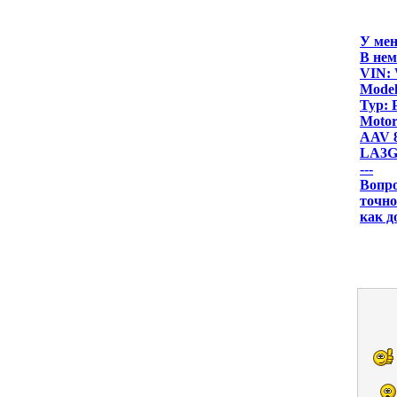
У мен
В нем
VIN:
Model
Typ: 
Moto
AAV 
LA3G 
---
Вопро
точно
как д