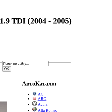
.9 TDI (2004 - 2005)
м
АвтоКаталог
AC
ARO
Acura
Alfa Romeo