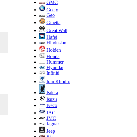
GMC
Geely
Geo
Ginetta
Great Wall
Hafei
Hindustan
Holden
Honda
Hummer
Hyundai
Infiniti
Iran Khodro
Isdera
Isuzu
Iveco
JAC
JMC
Jaguar
Jeep
Kia