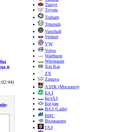
Tianye
Toyota
Trabant
Triumph
Vauxhall
Venturi
VW
Volvo
Wartburg
Wiesmann
обы
Xin Kai
тры и
ZX
Zastava
:02:44)
АЗЛК (Москвич)
БАЗ
БелАЗ
Богдан
olo
:
ВАЗ (Lada)
ВИС
Волжанин
ГАЗ