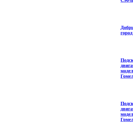
С90-п
Добры
город
Подск
двига
модел
Гомел
Подск
двига
модел
Гомел