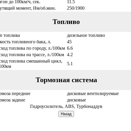
згон до 100км/ч, сек.
11.5
утящий момент, Нм/об.мин.
250/1900
Топливо
п топлива
дизельное топливо
кость топливного бака, л.
45
сход топлива по городу, л./100км
6.6
сход топлива на трассе, л./100км
4.2
сход топлива смешанный цикл,
5.1
/100км
Тормозная система
рмоза передние
дисковые вентилируемые
рмоза задние
дисковые
Гидроусилитель, ABS, Турбонаддув