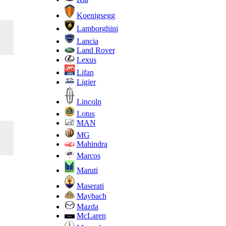
Koenigsegg
Lamborghini
Lancia
Land Rover
Lexus
Lifan
Ligier
Lincoln
Lotus
MAN
MG
Mahindra
Marcos
Maruti
Maserati
Maybach
Mazda
McLaren