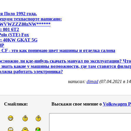
я Поло 1992 года.
ецуом техпаспорте написано:
 WVWZZZ80zNW******
: 801 6T2
Polo (STE) Fox
r: 40KW GKAT 5G
8P
CF - это как понимаю цвет машины и отделка салона
с:можно ли кде-нибудь скачать мануал по эксплуатации? Чт
 знать какие у машины возможности, где там ставятся филь
олжна работать электроника?
написал:
dimad
(07.04.2021 в 14
Смайлики:
Выскажи свое мнение о
Volkswagen P