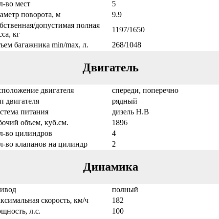
л-во мест
5
аметр поворота, м
9.9
бственная/допустимая полная
1197/1650
са, кг
ъем багажника min/max, л.
268/1048
Двигатель
сположение двигателя
спереди, поперечно
п двигателя
рядный
стема питания
дизель Н.В
бочий объем, куб.см.
1896
л-во цилиндров
4
л-во клапанов на цилиндр
2
Динамика
ивод
полный
ксимальная скорость, км/ч
182
щность, л.с.
100