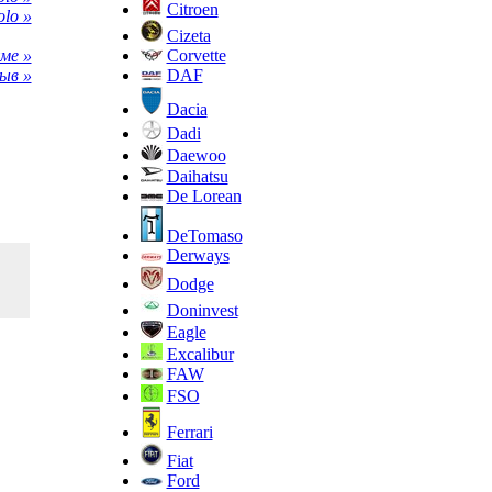
Citroen
lo »
Cizeta
Corvette
ме »
DAF
ыв »
Dacia
Dadi
Daewoo
Daihatsu
De Lorean
DeTomaso
Derways
Dodge
Doninvest
Eagle
Excalibur
FAW
FSO
Ferrari
Fiat
Ford