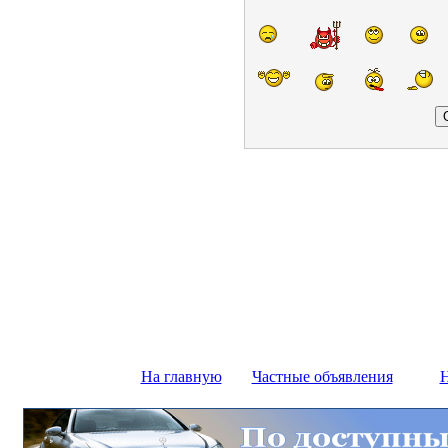
На главную
Частные объявления
Н