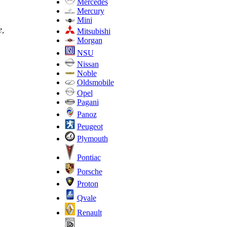
Mercedes
Mercury
Mini
е,
Mitsubishi
Morgan
NSU
Nissan
Noble
Oldsmobile
Opel
Pagani
Panoz
Peugeot
Plymouth
Pontiac
Porsche
Proton
Qvale
Renault