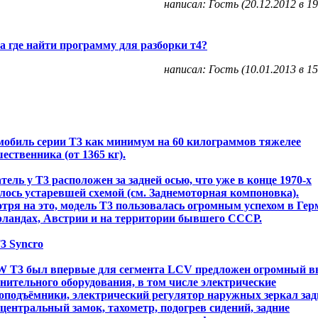
написал: Гость (20.12.2012 в 19
а где найти программу для разборки т4?
написал: Гость (10.01.2013 в 15
обиль серии T3 как минимум на 60 килограммов тяжелее
ественника (от 1365 кг).
тель у Т3 расположен за задней осью, что уже в конце 1970-х
лось устаревшей схемой (см. Заднемоторная компоновка).
тря на это, модель T3 пользовалась огромным успехом в Гер
ландах, Австрии и на территории бывшего СССР.
3 Syncro
W T3 был впервые для сегмента LCV предложен огромный 
нительного оборудования, в том числе электрические
оподъёмники, электрический регулятор наружных зеркал зад
 центральный замок, тахометр, подогрев сидений, задние