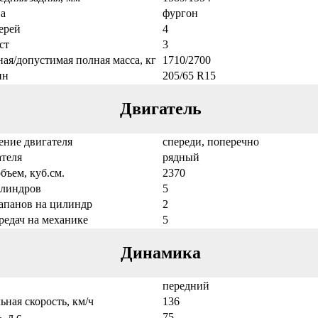
а
фургон
ерей
4
ст
3
ая/допустимая полная масса, кг
1710/2700
ин
205/65 R15
Двигатель
ение двигателя
спереди, поперечно
теля
рядный
бъем, куб.см.
2370
илиндров
5
апанов на цилиндр
2
редач на механике
5
Динамика
передний
ная скорость, км/ч
136
 л.с.
75