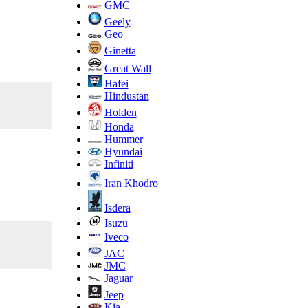
GMC
Geely
Geo
Ginetta
Great Wall
Hafei
Hindustan
Holden
Honda
Hummer
Hyundai
Infiniti
Iran Khodro
Isdera
Isuzu
Iveco
JAC
JMC
Jaguar
Jeep
Kia