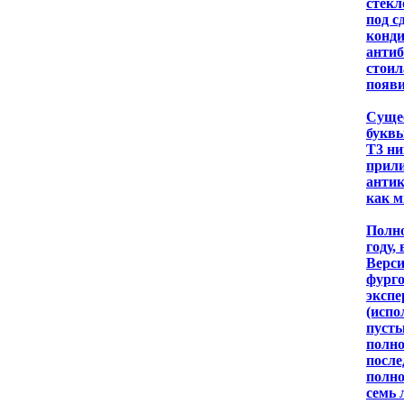
стекл
под с
конди
антиб
стоил
появи
Сущес
буквы
T3 ни
прили
анти
как м
Полно
году,
Верси
фурго
экспе
(испо
пусты
полно
после
полно
семь 