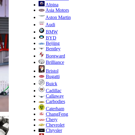
Alpina
Asia Motors
Aston Martin
Audi
BMW
BYD
Beijing
Bentley
Borgward
Brilliance
Bristol
Bugatti
Buick
Cadillac
Callaway
Carbodies
Caterham
ChangFeng
Chery
Chevrolet
Chrysler