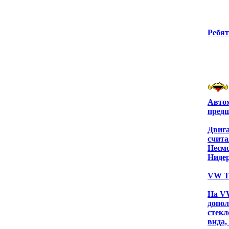
Ребят
Автом
предш
Двига
счита
Несмо
Нидер
VW T
На V
допол
стекл
вида,