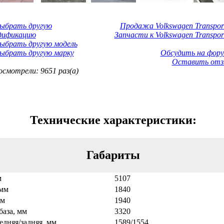
Выбрать другую
Продажа Volkswagen Transport
дификацию
Запчасти к Volkswagen Transpor
ыбрать другую модель
ыбрать другую марку
Обсудить на фору
Оставить отз
смотрели: 9651 раз(а)
Технические характеристики:
Габариты
м
5107
мм
1840
мм
1940
база, мм
3320
едняя/задняя, мм
1589/1554