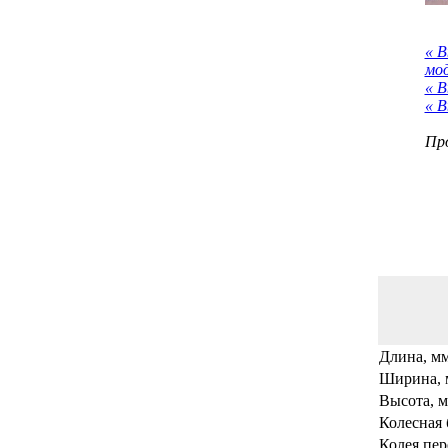
« 
мо
« В
« В
Про
Длина, м
Ширина, 
Высота, 
Колесная 
Колея пер