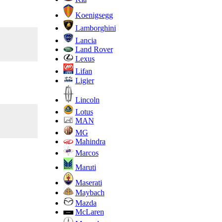
Koenigsegg
Lamborghini
Lancia
Land Rover
Lexus
Lifan
Ligier
Lincoln
Lotus
MAN
MG
Mahindra
Marcos
Maruti
Maserati
Maybach
Mazda
McLaren