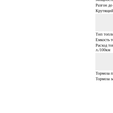
Разгон до 
Крутящий
Тип топл
Емкость т
Расход т
л./100км
Тормоза 
Тормоза з