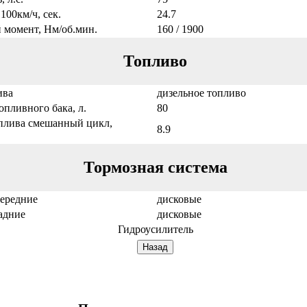
100км/ч, сек.
24.7
 момент, Нм/об.мин.
160 / 1900
Топливо
ива
дизельное топливо
опливного бака, л.
80
оплива смешанный цикл,
8.9
Тормозная система
передние
дисковые
адние
дисковые
Гидроусилитель