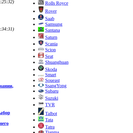
:25:32)
Rolls Royce
Rover
Saab
Samsung
:34:31)
Santana
Saturn
Scania
Scion
Seat
Shuanghuan
Skoda
Smart
Soueast
SsangYong
мании,
Subaru
Suzuki
TVR
выбор
Talbot
Tata
него
Tatra
Tianma