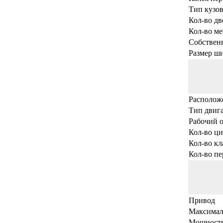
Тип кузов
Кол-во дв
Кол-во ме
Собственн
Размер ш
Располож
Тип двига
Рабочий о
Кол-во ц
Кол-во кл
Кол-во пе
Привод
Максималь
Мощность,