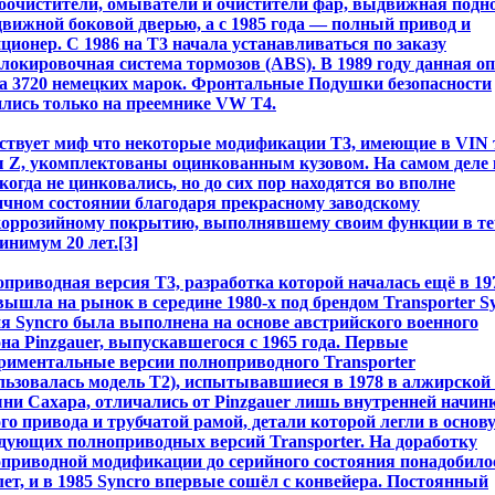
оочистители, омыватели и очистители фар, выдвижная подн
движной боковой дверью, а с 1985 года — полный привод и
ционер. С 1986 на Т3 начала устанавливаться по заказу
локировочная система тормозов (ABS). В 1989 году данная о
а 3720 немецких марок. Фронтальные Подушки безопасности
лись только на преемнике VW Т4.
твует миф что некоторые модификации T3, имеющие в VIN 
 Z, укомплектованы оцинкованным кузовом. На самом деле 
когда не цинковались, но до сих пор находятся во вполне
чном состоянии благодаря прекрасному заводскому
коррозийному покрытию, выполнявшему своим функции в те
инимум 20 лет.[3]
приводная версия T3, разработка которой началась ещё в 19
 вышла на рынок в середине 1980-х под брендом Transporter S
я Syncro была выполнена на основе австрийского военного
на Pinzgauer, выпускавшегося с 1965 года. Первые
риментальные версии полноприводного Transporter
льзовалась модель Т2), испытывавшиеся в 1978 в алжирской
ни Сахара, отличались от Pinzgauer лишь внутренней начин
го привода и трубчатой рамой, детали которой легли в основу
дующих полноприводных версий Transporter. На доработку
приводной модификации до серийного состояния понадобило
лет, и в 1985 Syncro впервые сошёл с конвейера. Постоянный