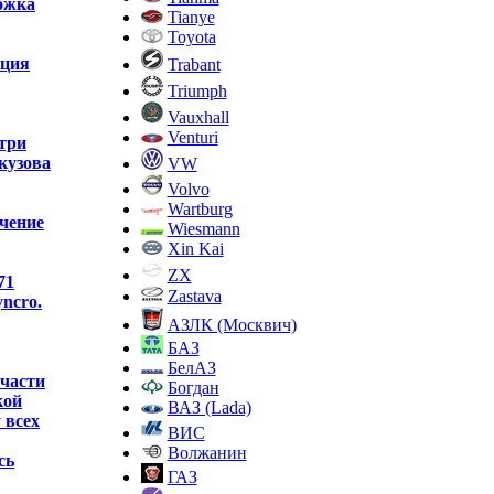
ожка
Tianye
Toyota
пция
Trabant
Triumph
Vauxhall
Venturi
три
кузова
VW
Volvo
Wartburg
чение
Wiesmann
Xin Kai
ZX
71
Zastava
yncro.
АЗЛК (Москвич)
БАЗ
БелАЗ
 части
Богдан
кой
ВАЗ (Lada)
 всех
ВИС
Волжанин
сь
ГАЗ