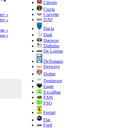
Citroen
Cizeta
Corvette
er »
DAF
ter »
Dacia
ме »
Dadi
ыв »
Daewoo
Daihatsu
De Lorean
DeTomaso
Derways
Dodge
Doninvest
Eagle
Excalibur
FAW
FSO
Ferrari
Fiat
Ford