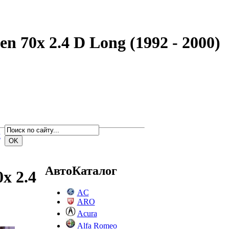
 70x 2.4 D Long (1992 - 2000)
м
АвтоКаталог
x 2.4
AC
ARO
Acura
Alfa Romeo