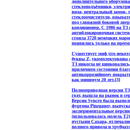
дополнительного оборудова
стеклоподъёмники, электри
вида, центральный замок, т
стеклоочистители, омыват
под сдвижной боковой двер
кондиционер. С 1986 на Т3 
антиблокировочная система
стоила 3720 немецких мар
появились только на прее
Существует миф что некот
буквы Z, укомплектованы 
T3 никогда не цинковались,
приличном состоянии благ
антикоррозийному покрыт
как минимум 20 лет.[3]
Полноприводная версия T3,
году, вышла на рынок в сер
Версия Syncro была выполн
фургона Pinzgauer, выпуск
экспериментальные версии 
(использовалась модель Т2
пустыни Сахара, отличалис
полного привода и трубчато