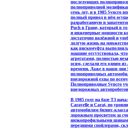
последующих полноприводны
полноприводной модификац
семь лет, и в 1985 Syncro 
полный привод в нём осущ
разработанную и запатенто
Puch в Граце, который в т
и инженерные мощности ко
достаточно надёжной и удоб
долгую жизнь на множестве
как вискомуфта выполняла
машине отсутствовала, чт
агрегатами, полностью неза
осям, сделали его одним и
времени. Даже в наши дни 
полноприводных автомоби
внедорожной езды по всему 
Полноприводные Syncro уч
внедорожных автопробегов 
В 1985 году на базе T3 на
Caravelle и Carat, по уро
автомобилям бизнес-класс
дорожным просветом за сче
низкопрофильными шинами
передними спойлерами, скл