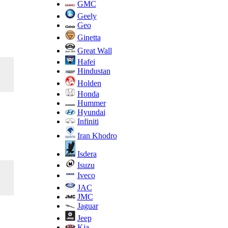
GMC
Geely
Geo
Ginetta
Great Wall
Hafei
Hindustan
Holden
Honda
Hummer
Hyundai
Infiniti
Iran Khodro
Isdera
Isuzu
Iveco
JAC
JMC
Jaguar
Jeep
Kia