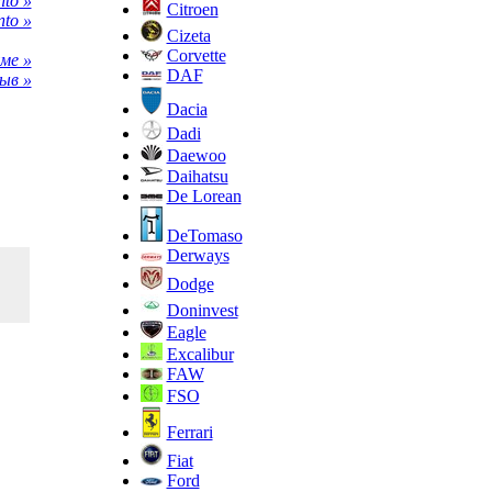
to »
Citroen
to »
Cizeta
Corvette
ме »
DAF
ыв »
Dacia
Dadi
Daewoo
Daihatsu
De Lorean
DeTomaso
Derways
Dodge
Doninvest
Eagle
Excalibur
FAW
FSO
Ferrari
Fiat
Ford