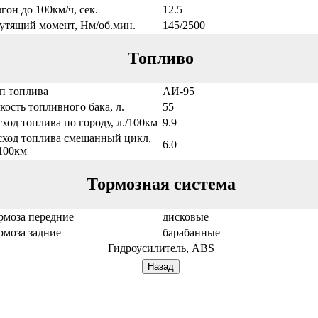
згон до 100км/ч, сек.
12.5
утящий момент, Нм/об.мин.
145/2500
Топливо
п топлива
АИ-95
кость топливного бака, л.
55
сход топлива по городу, л./100км
9.9
сход топлива смешанный цикл,
6.0
/100км
Тормозная система
рмоза передние
дисковые
рмоза задние
барабанные
Гидроусилитель, ABS