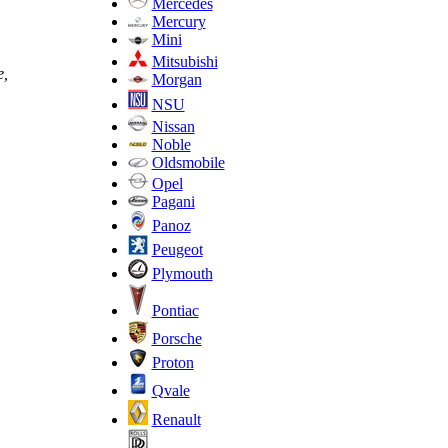
Mercedes
Mercury
Mini
Mitsubishi
е,
Morgan
NSU
Nissan
Noble
Oldsmobile
Opel
Pagani
Panoz
Peugeot
Plymouth
Pontiac
Porsche
Proton
Qvale
Renault