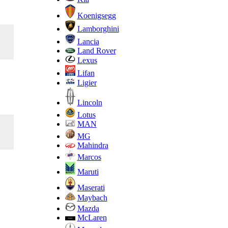
Koenigsegg
Lamborghini
Lancia
Land Rover
Lexus
Lifan
Ligier
Lincoln
Lotus
MAN
MG
Mahindra
Marcos
Maruti
Maserati
Maybach
Mazda
McLaren