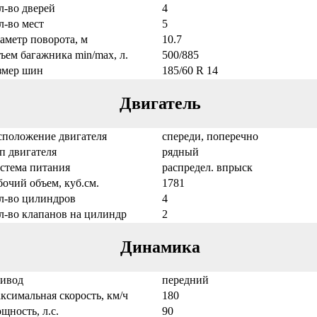
л-во дверей
4
л-во мест
5
аметр поворота, м
10.7
ъем багажника min/max, л.
500/885
змер шин
185/60 R 14
Двигатель
сположение двигателя
спереди, поперечно
п двигателя
рядный
стема питания
распредел. впрыск
бочий объем, куб.см.
1781
л-во цилиндров
4
л-во клапанов на цилиндр
2
Динамика
ивод
передний
ксимальная скорость, км/ч
180
щность, л.с.
90