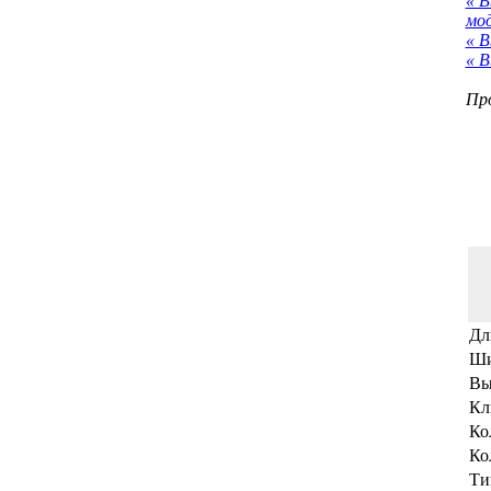
« 
мо
« В
« В
Про
Дл
Ши
Вы
Кл
Ко
Ко
Ти