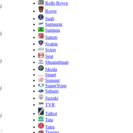
Rolls Royce
)
Rover
Saab
Samsung
Santana
)
Saturn
Scania
Scion
Seat
)
Shuanghuan
Skoda
Smart
Soueast
SsangYong
)
Subaru
Suzuki
TVR
Talbot
)
Tata
Tatra
Tianma