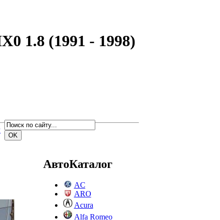
0 1.8 (1991 - 1998)
м
АвтоКаталог
AC
ARO
Acura
Alfa Romeo