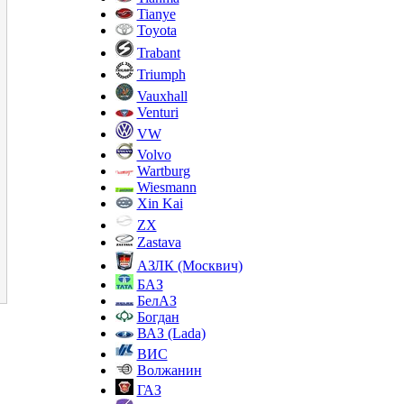
Tianye
Toyota
Trabant
Triumph
Vauxhall
Venturi
VW
Volvo
Wartburg
Wiesmann
Xin Kai
ZX
Zastava
АЗЛК (Москвич)
БАЗ
БелАЗ
Богдан
ВАЗ (Lada)
ВИС
Волжанин
ГАЗ