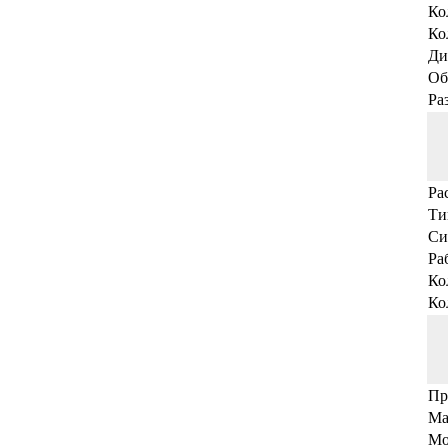
Ко
Ко
Ди
Об
Ра
Ра
Ти
Си
Ра
Ко
Ко
Пр
Ма
Мо