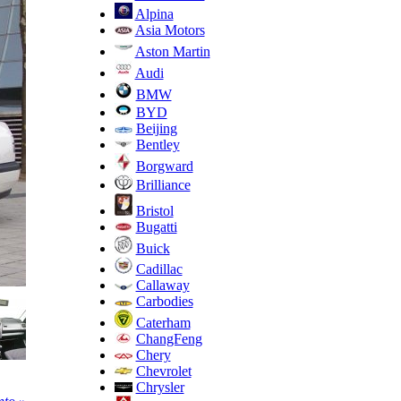
Alpina
Asia Motors
Aston Martin
Audi
BMW
BYD
Beijing
Bentley
Borgward
Brilliance
Bristol
Bugatti
Buick
Cadillac
Callaway
Carbodies
Caterham
ChangFeng
Chery
Chevrolet
Chrysler