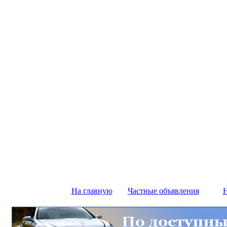
На главную
Частные объявления
Н