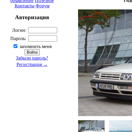
Год
объявление
Полезное
Контакты
Форум
Авторизация
Логин:
Пароль:
запомнить меня
Забыли пароль?
Регистрация →