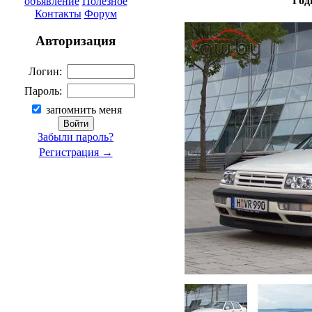
Год
объявление
Полезное
Контакты
Форум
Авторизация
Логин:
Пароль:
запомнить меня
Забыли пароль?
Регистрация →