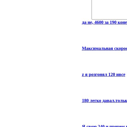
да не, 4600 за 190 коне
Максимальная скорост
z я розгонял 120 ивсе
180 легко давал.толь
Я свою 240 и причем н