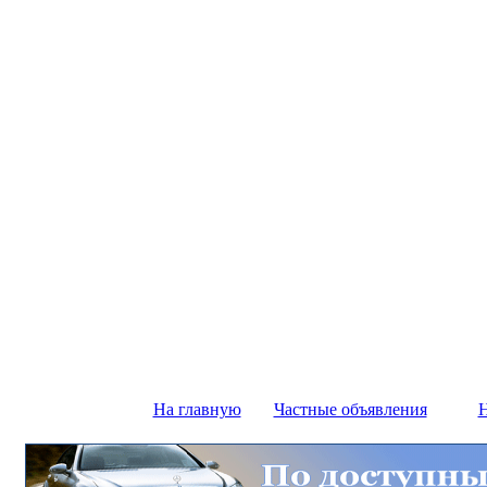
На главную
Частные объявления
Н