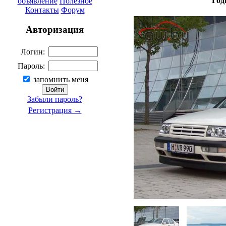
Год
объявление
Полезное
Контакты
Форум
Авторизация
Логин:
Пароль:
запомнить меня
Забыли пароль?
Регистрация →