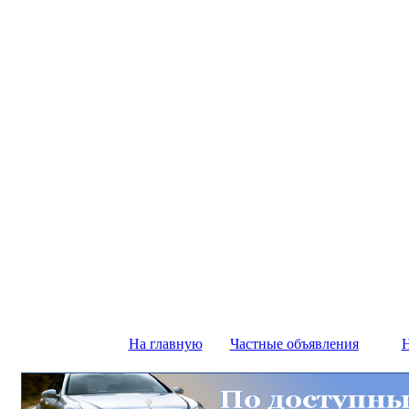
На главную
Частные объявления
Н