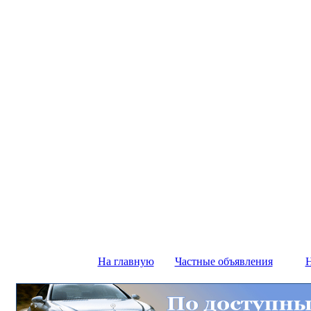
На главную
Частные объявления
Н