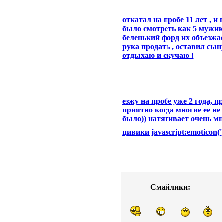
откатал на пробе 11 лет , и
было смотреть как 5 мужико
беленький форд их объезжае
рука продать , оставил сын
отдыхаю и скучаю !
езжу на пробе уже 2 года,
приятно когда многие ее не
было)) натягивает очень м
цивики javascript:emoticon('
Смайлики: