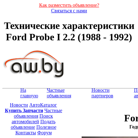
Как разместить объявление?
Связаться с нами
Технические характеристики
Ford Probe I 2.2 (1988 - 1992)
На
Частные
Новости
П
главную
объявления
партнеров
а
Новости
АвтоКаталог
Купить Запчасти
Частные
For
объявления
Поиск
автомобилей
Подать
Год
объявление
Полезное
Контакты
Форум