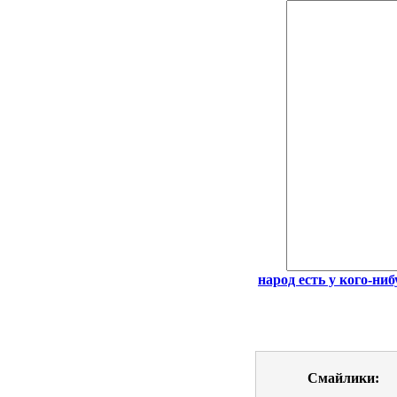
народ есть у кого-ни
Смайлики: