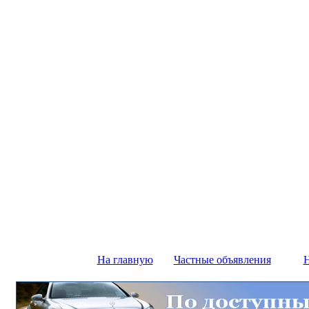
На главную
Частные объявления
Н