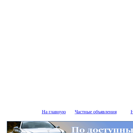
На главную
Частные объявления
Н