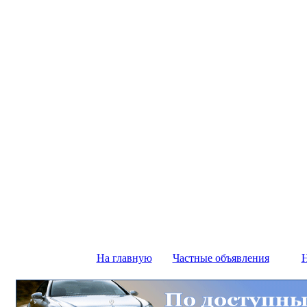
На главную
Частные объявления
Н