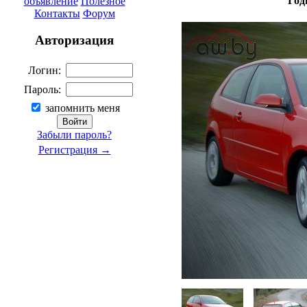
Год
объявление
Полезное
Контакты
Форум
Авторизация
Логин:
Пароль:
запомнить меня
Забыли пароль?
Регистрация →