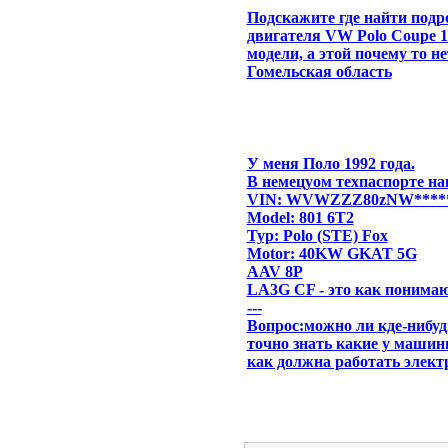
Подскажите где найти подр
двигателя VW Polo Coupe 19
модели, а этой почему то н
Гомельская область
У меня Поло 1992 года.
В немецуом техпаспорте на
VIN: WVWZZZ80zNW****
Model: 801 6T2
Typ: Polo (STE) Fox
Motor: 40KW GKAT 5G
AAV 8P
LA3G CF - это как понима
---
Вопрос:можно ли кде-нибуд
точно знать какие у машин
как должна работать элект