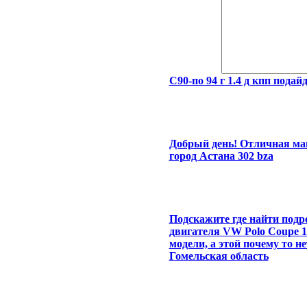
С90-по 94 г 1.4 д кпп подайд
Добрый день! Отличная маш
город Астана 302 bza
Подскажите где найти подр
двигателя VW Polo Coupe 19
модели, а этой почему то н
Гомельская область