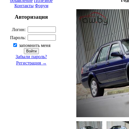
Год
объявление
Полезное
Контакты
Форум
Авторизация
Логин:
Пароль:
запомнить меня
Забыли пароль?
Регистрация →