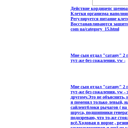
Действие кордицепс шенюа
Клетки организма наполняю
Регулируется питание клет
Восстанавливаются защитны
com ua/category_15.html
Мне сын отдал "сатану" 2 г
тут-же без сожаления. vw -
Мне сын отдал "сатану" 2 г
тут-же без сожаления. vw -
другому.Это не объяснить, н
я поменял только левый, н
сайлентблоки рычагов ( на
шруса, подшипники генера
подозреваю, что то-же стоя
всё.Ходовая в норме , рези
килокилометров и ещё не ка