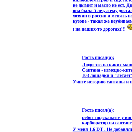
не дымит и масло не ест. Д
она была 5 лет, а ему доста
хозяин в россии и менять по
кузове - такая же неубивае
( на наших-то дорогах)!!!
Гость писал(а):
Люди это на каких маш
Сантана - немецко-кит
103 лошадки и "летает"
Учите историю сантаны и н
Гость писал(а):
ребят подскажите у ко
карбюратор на сантане
У меня 1.6 DT . Не добавля