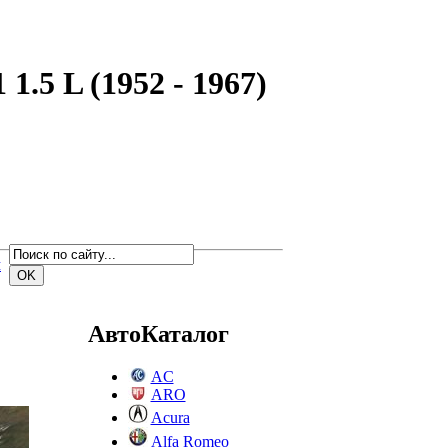
.5 L (1952 - 1967)
м
АвтоКаталог
AC
ARO
Acura
Alfa Romeo