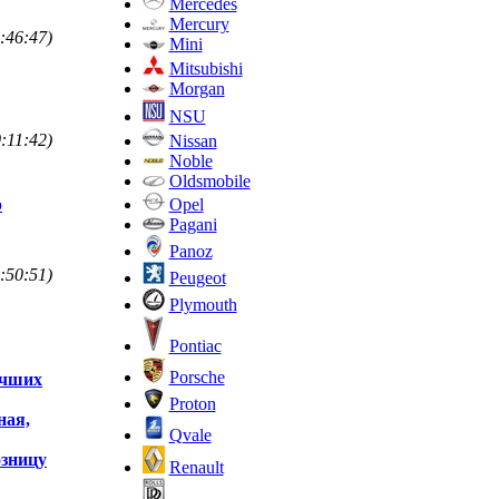
Mercedes
Mercury
:46:47)
Mini
Mitsubishi
Morgan
NSU
:11:42)
Nissan
Noble
Oldsmobile
Opel
р
Pagani
Panoz
:50:51)
Peugeot
Plymouth
Pontiac
Porsche
учших
Proton
ная,
Qvale
озницу
Renault