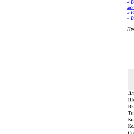
« 
мо
« В
« В
Про
Дл
Ши
Вы
Ти
Ко
Ко
Со