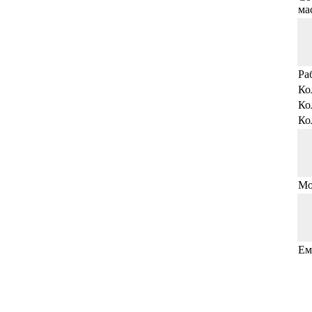
мас
Ра
Ко
Ко
Ко
Мо
Ем