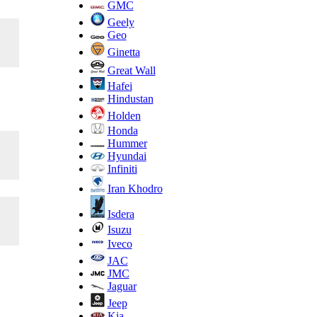
GMC
Geely
Geo
Ginetta
Great Wall
Hafei
Hindustan
Holden
Honda
Hummer
Hyundai
Infiniti
Iran Khodro
Isdera
Isuzu
Iveco
JAC
JMC
Jaguar
Jeep
Kia