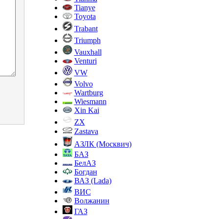
Tianye
Toyota
Trabant
Triumph
Vauxhall
Venturi
VW
Volvo
Wartburg
Wiesmann
Xin Kai
ZX
Zastava
АЗЛК (Москвич)
БАЗ
БелАЗ
Богдан
ВАЗ (Lada)
ВИС
Волжанин
ГАЗ