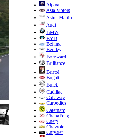
Alpina
Asia Motors
Aston Martin
Audi
BMW
BYD
Beijing
Bentley
Borgward
Brilliance
Bristol
Bugatti
Buick
Cadillac
Callaway
Carbodies
Caterham
ChangFeng
Chery
Chevrolet
Chrysler