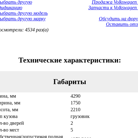
Выбрать другую
Продажа Volkswagen 
дификацию
Запчасти к Volkswagen 
ыбрать другую модель
ыбрать другую марку
Обсудить на фору
Оставить отз
смотрели: 4534 раз(а)
Технические характеристики:
Габариты
ина, мм
4290
рина, мм
1750
сота, мм
2210
п кузова
грузовик
л-во дверей
2
л-во мест
5
бственная/допустимая полная