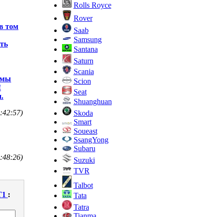
Rolls Royce
Rover
 в том
Saab
Samsung
ть
Santana
Saturn
Scania
 мы
Scion
!
Seat
.
Shuanghuan
:42:57)
Skoda
Smart
Soueast
SsangYong
Subaru
:48:26)
Suzuki
TVR
Talbot
T1
:
Tata
Tatra
Tianma