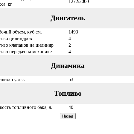
1272/2000
са, кг
Двигатель
бочий объем, куб.см.
1493
л-во цилиндров
4
л-во клапанов на цилиндр
2
л-во передач на механике
4
Динамика
щность, л.с.
53
Топливо
кость топливного бака, л.
40