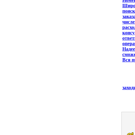
Номен
Широк
поиск
заказ
числе
расхо
консу
ответ
опера
Надее
сможе
Вся п
заход