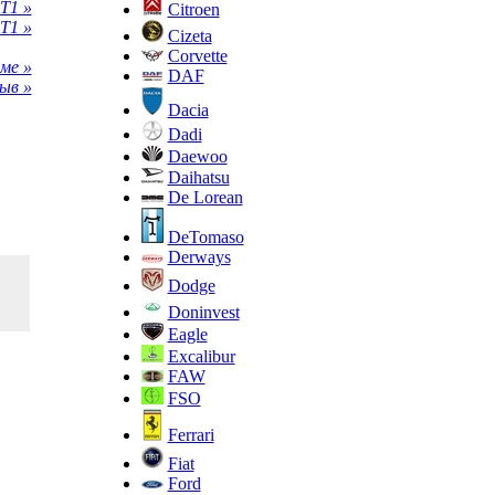
T1 »
Citroen
T1 »
Cizeta
Corvette
ме »
DAF
ыв »
Dacia
Dadi
Daewoo
Daihatsu
De Lorean
DeTomaso
Derways
Dodge
Doninvest
Eagle
Excalibur
FAW
FSO
Ferrari
Fiat
Ford