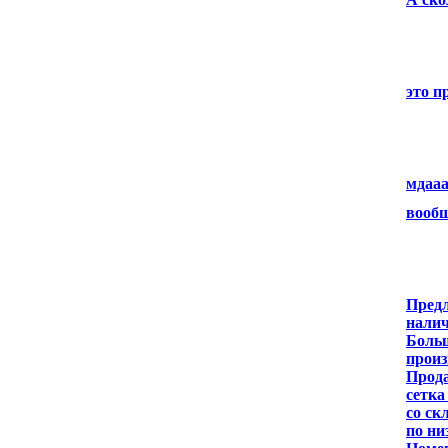
это п
мдааа
вооб
Предл
налич
Больш
произ
Прода
сетка
со ск
по ни