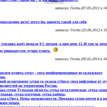
написал: Гость (07.05.2012 в 14
ревосходное авто! хотел бы заиметь такой для себя
написал: Гость (25.06.2012 в 10
 топлива жрёт немало 9,5 литров ,а при цене 12.30 грн за лит
ще пишкарусом лучше ездить
написал: Гость (05.02.2014 в 16
агаем купить сетку - сита перфорированные из складского
ия.
ой ассортимент сетки со склада г.Орел: сита рифленые от л
водителей на территории России.
жа сетки Тульская область: сетка металлическая, сетка свар
 тканая, сетка плетеная, сетка рабица,
лада г.Орел. Цены производителя. Продажа сетки оптом и в р
зким ценам.