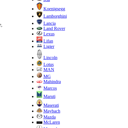
Koenigsegg
Lamborghini
Lancia
е,
Land Rover
Lexus
Lifan
Ligier
Lincoln
Lotus
MAN
MG
Mahindra
Marcos
Maruti
Maserati
Maybach
Mazda
McLaren