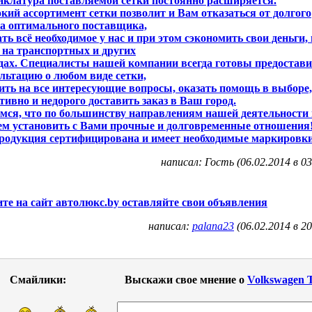
клатура поставляемой сетки постоянно расширяется.
ий ассортимент сетки позволит и Вам отказаться от долгого
а оптимального поставщика,
ать всё необходимое у нас и при этом сэкономить свои деньги,
 на транспортных и других
дах. Специалисты нашей компании всегда готовы предостави
льтацию о любом виде сетки,
ить на все интересующие вопросы, оказать помощь в выборе,
тивно и недорого доставить заказ в Ваш город.
мся, что по большинству направлениям нашей деятельности
м установить с Вами прочные и долговременные отношения
родукция сертифицирована и имеет необходимые маркировки
написал: Гость (06.02.2014 в 03
ите на сайт автолюкс.by оставляйте свои объявления
написал:
palana23
(06.02.2014 в 20
Смайлики:
Выскажи свое мнение о
Volkswagen 