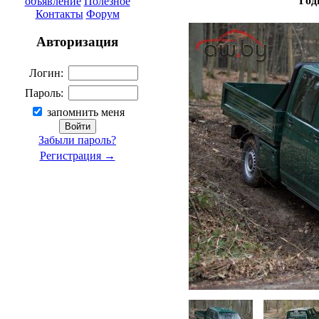
Год
объявление
Полезное
Контакты
Форум
Авторизация
Логин:
Пароль:
запомнить меня
Забыли пароль?
Регистрация →