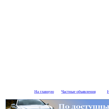
На главную
Частные объявления
Н