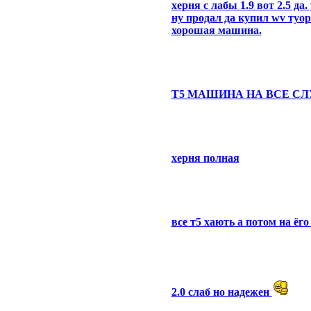
херня с лабы 1.9 вот 2.5 д
ну продал да купил wv туо
хорошая машина.
Т5 МАШИНА НА ВСЕ С
херня полная
все т5 хають а потом на ёг
2.0 слаб но надежен