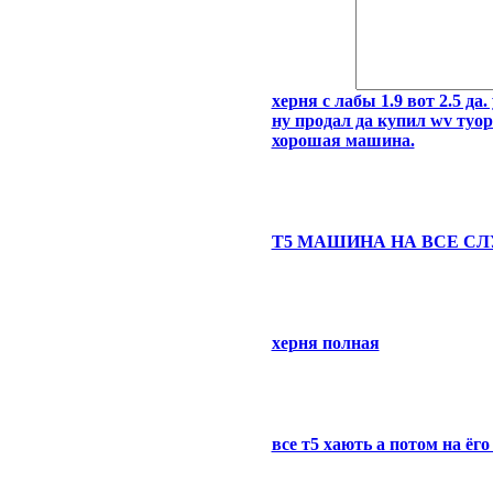
херня с лабы 1.9 вот 2.5 д
ну продал да купил wv туо
хорошая машина.
Т5 МАШИНА НА ВСЕ С
херня полная
все т5 хають а потом на ёг