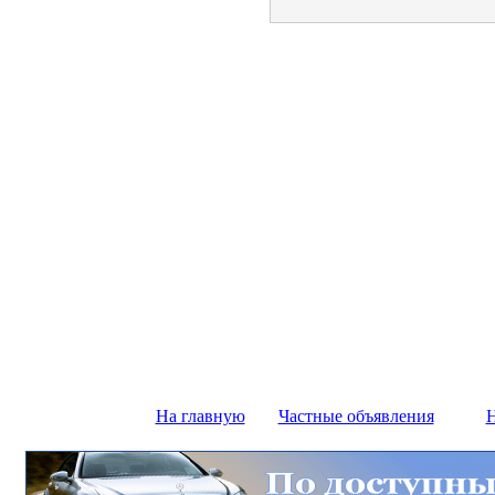
На главную
Частные объявления
Н