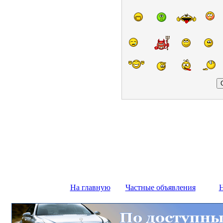
На главную
Частные объявления
Н