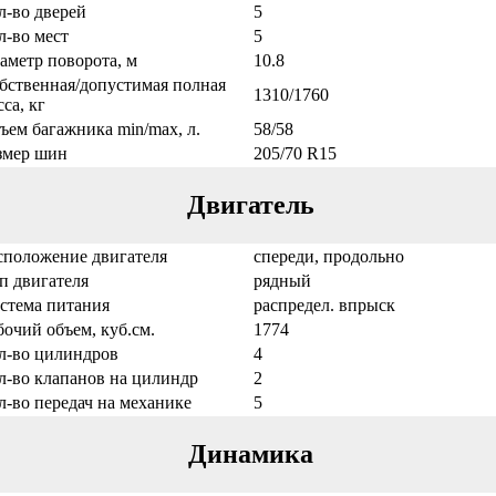
л-во дверей
5
л-во мест
5
аметр поворота, м
10.8
бственная/допустимая полная
1310/1760
са, кг
ъем багажника min/max, л.
58/58
змер шин
205/70 R15
Двигатель
сположение двигателя
спереди, продольно
п двигателя
рядный
стема питания
распредел. впрыск
бочий объем, куб.см.
1774
л-во цилиндров
4
л-во клапанов на цилиндр
2
л-во передач на механике
5
Динамика