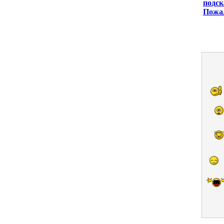
подск
Пожа