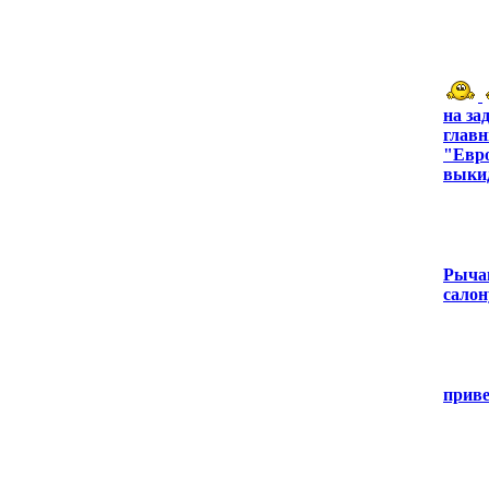
на за
главн
"Евро
выкид
Рычаг
салон
прив