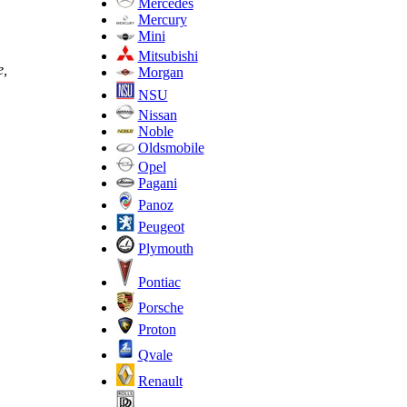
Mercedes
Mercury
Mini
Mitsubishi
е,
Morgan
NSU
Nissan
Noble
Oldsmobile
Opel
Pagani
Panoz
Peugeot
Plymouth
Pontiac
Porsche
Proton
Qvale
Renault