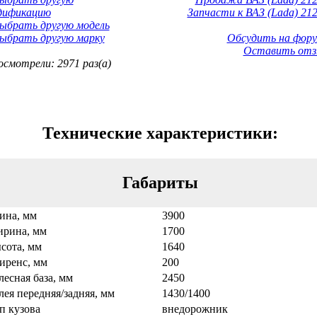
дификацию
Запчасти к ВАЗ (Lada) 212
ыбрать другую модель
ыбрать другую марку
Обсудить на фору
Оставить отз
смотрели: 2971 раз(а)
Технические характеристики:
Габариты
ина, мм
3900
рина, мм
1700
сота, мм
1640
иренс, мм
200
лесная база, мм
2450
лея передняя/задняя, мм
1430/1400
п кузова
внедорожник