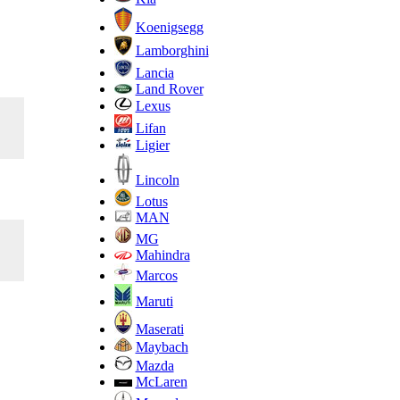
Koenigsegg
Lamborghini
Lancia
Land Rover
Lexus
Lifan
Ligier
Lincoln
Lotus
MAN
MG
Mahindra
Marcos
Maruti
Maserati
Maybach
Mazda
McLaren