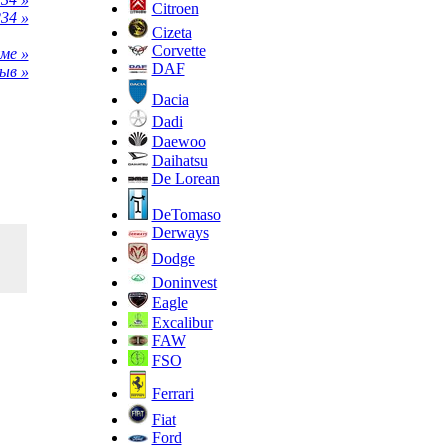
Citroen
34 »
Cizeta
Corvette
ме »
DAF
ыв »
Dacia
Dadi
Daewoo
Daihatsu
De Lorean
DeTomaso
Derways
Dodge
Doninvest
Eagle
Excalibur
FAW
FSO
Ferrari
Fiat
Ford