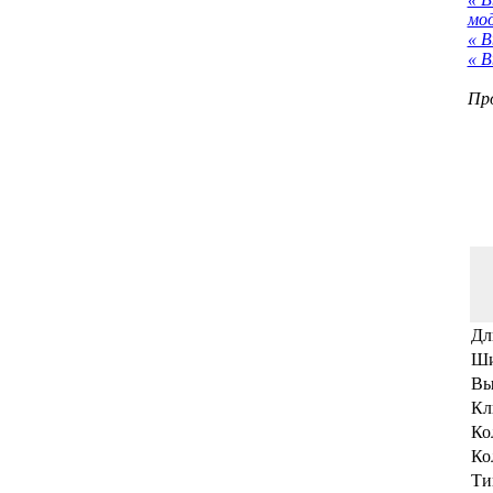
мо
« В
« В
Про
Дл
Ши
Вы
Кл
Ко
Ко
Ти