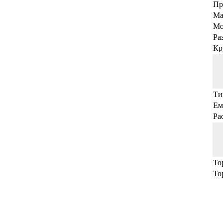
Пр
Ма
Мо
Ра
Кр
Ти
Ем
Ра
То
То