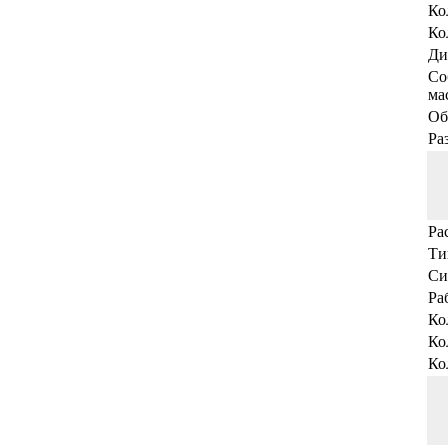
Ко
Ко
Ди
Со
мас
Об
Ра
Ра
Ти
Си
Ра
Ко
Ко
Ко