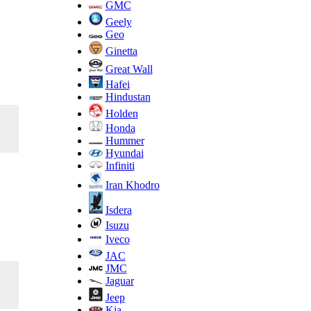
GMC
Geely
Geo
Ginetta
Great Wall
Hafei
Hindustan
Holden
Honda
Hummer
Hyundai
Infiniti
Iran Khodro
Isdera
Isuzu
Iveco
JAC
JMC
Jaguar
Jeep
Kia