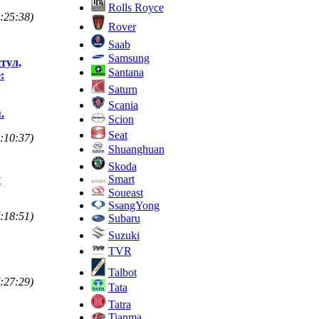
Rolls Royce
:25:38)
Rover
Saab
Samsung
тул,
Santana
:
Saturn
Scania
.
Scion
Seat
:10:37)
Shuanghuan
Skoda
Smart
у
Soueast
SsangYong
:18:51)
Subaru
Suzuki
TVR
Talbot
:27:29)
Tata
Tatra
Tianma