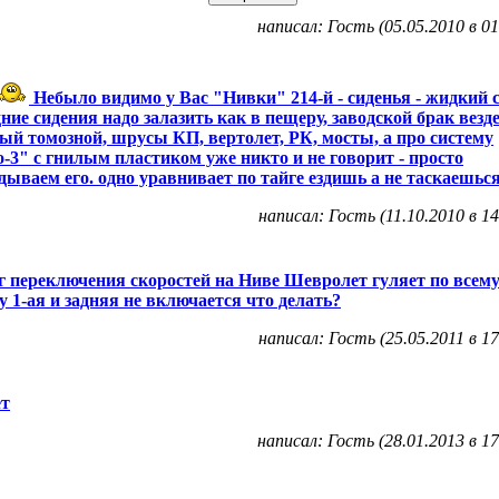
написал: Гость (05.05.2010 в 01
Небыло видимо у Вас "Нивки" 214-й - сиденья - жидкий с
дние сидения надо залазить как в пещеру, заводской брак везде
ый томозной, шрусы КП, вертолет, РК, мосты, а про систему
-3" с гнилым пластиком уже никто и не говорит - просто
ываем его. одно уравнивает по тайге ездишь а не таскаешься
написал: Гость (11.10.2010 в 14
 переключения скоростей на Ниве Шевролет гуляет по всем
у 1-ая и задняя не включается что делать?
написал: Гость (25.05.2011 в 17
ет
написал: Гость (28.01.2013 в 17