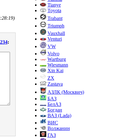
Tianye
Toyota
:28:19)
Trabant
Triumph
Vauxhall
Venturi
1234
:
VW
Volvo
Wartburg
Wiesmann
Xin Kai
ZX
Zastava
АЗЛК (Москвич)
БАЗ
БелАЗ
Богдан
ВАЗ (Lada)
ВИС
Волжанин
ГАЗ