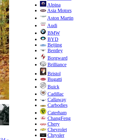
Alpina
Asia Motors
Aston Martin
Audi
BMW
BYD
Beijing
Bentley
Borgward
Brilliance
Bristol
Bugatti
Buick
Cadillac
Callaway
Carbodies
Caterham
ChangFeng
Chery
Chevrolet
Chrysler
34 »