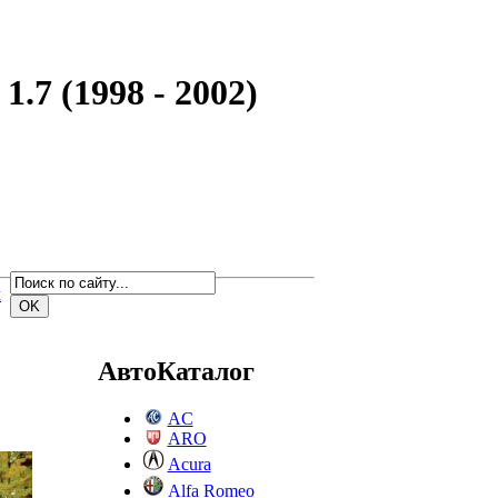
.7 (1998 - 2002)
м
АвтоКаталог
AC
ARO
Acura
Alfa Romeo