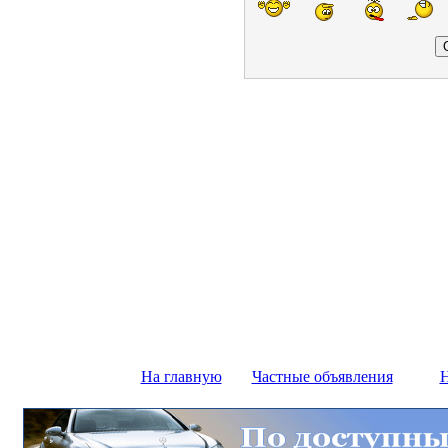
На главную
Частные объявления
Н