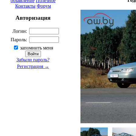
Год
объявление
Полезное
Контакты
Форум
Авторизация
Логин:
Пароль:
запомнить меня
Забыли пароль?
Регистрация →