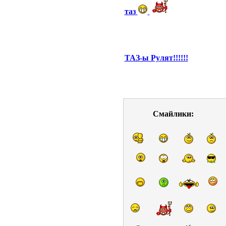
таз
ТАЗ-ы Рулят!!!!!!
Смайлики: