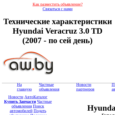
Как разместить объявление?
Связаться с нами
Технические характеристики
Hyundai Veracruz 3.0 TD
(2007 - по сей день)
На
Частные
Новости
П
главную
объявления
партнеров
а
Новости
АвтоКаталог
Купить Запчасти
Частные
Hyundai
объявления
Поиск
автомобилей
Подать