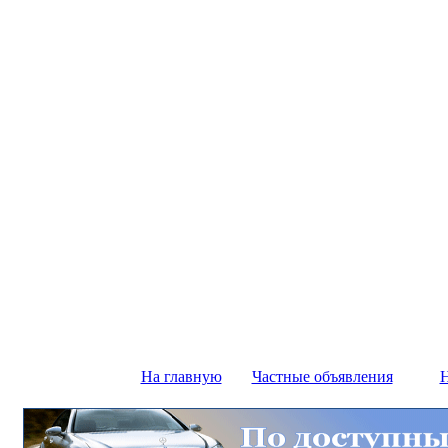
На главную
Частные объявления
Н