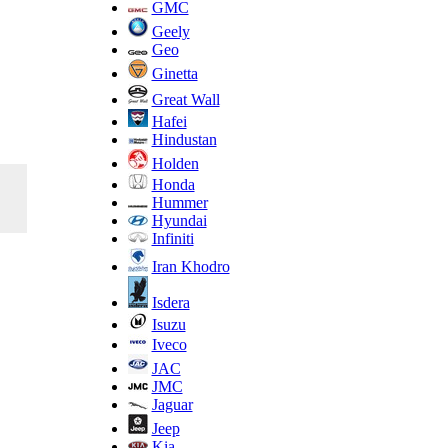
GMC
Geely
Geo
Ginetta
Great Wall
Hafei
Hindustan
Holden
Honda
Hummer
Hyundai
Infiniti
Iran Khodro
Isdera
Isuzu
Iveco
JAC
JMC
Jaguar
Jeep
Kia