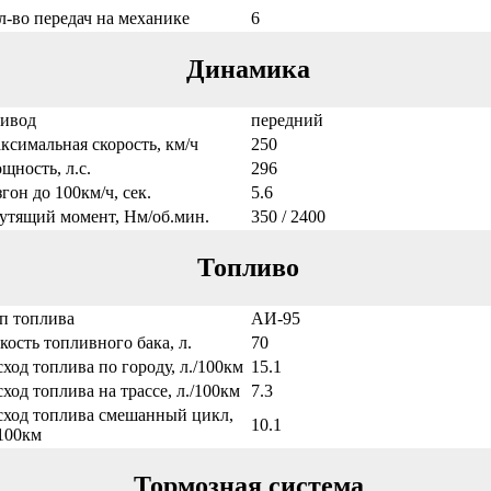
л-во передач на механике
6
Динамика
ивод
передний
ксимальная скорость, км/ч
250
щность, л.с.
296
згон до 100км/ч, сек.
5.6
утящий момент, Нм/об.мин.
350 / 2400
Топливо
п топлива
АИ-95
кость топливного бака, л.
70
сход топлива по городу, л./100км
15.1
сход топлива на трассе, л./100км
7.3
сход топлива смешанный цикл,
10.1
/100км
Тормозная система