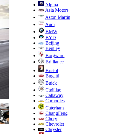
Alpina
Asia Motors
Aston Martin
Audi
BMW
BYD
Beijing
Bentley
Borgward
Brilliance
Bristol
Bugatti
Buick
Cadillac
Callaway
Carbodies
Caterham
ChangFeng
Chery
Chevrolet
Chrysler