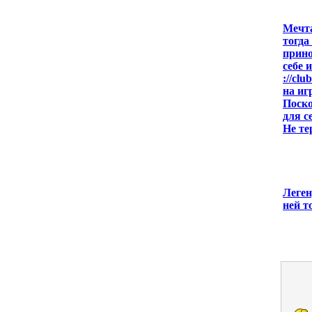
Мечта
тогда
прино
себе 
://cl
на иг
Поско
для с
Не те
Леген
ней т