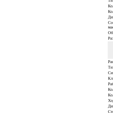
Ти
Ко
Ко
Ди
Со
мас
Об
Ра
Ра
Ти
Си
Кл
Ра
Ко
Ко
Хо
Ди
Ст