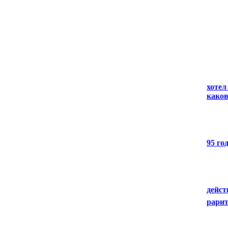
хотел
каков
95 го
дейст
рари