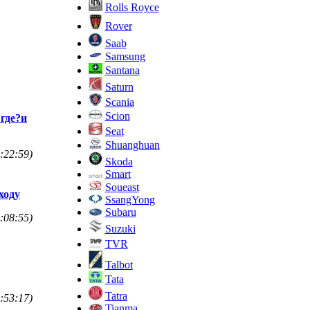
Rolls Royce
Rover
Saab
Samsung
Santana
Saturn
Scania
Scion
 где?и
Seat
Shuanghuan
:22:59)
Skoda
Smart
Soueast
 ходу
SsangYong
Subaru
:08:55)
Suzuki
TVR
Talbot
Tata
Tatra
:53:17)
Tianma