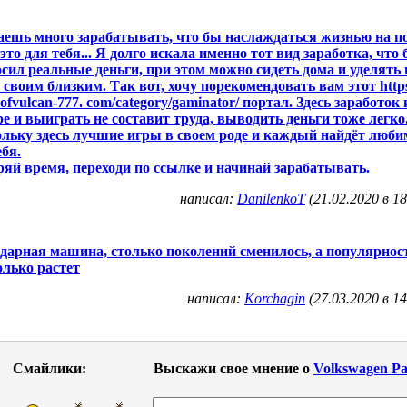
ешь много зарабатывать, что бы наслаждаться жизнью на п
 это для тебя... Я долго искала именно тот вид заработка, что
сил реальные деньги, при этом можно сидеть дома и уделять
и своим близким. Так вот, хочу порекомендовать вам этот http
ubofvulcan-777. com/category/gaminator/ портал. Здесь заработок 
ре и выиграть не составит труда, выводить деньги тоже легко
льку здесь лучшие игры в своем роде и каждый найдёт люб
ебя.
ряй время, переходи по ссылке и начинай зарабатывать.
написал:
DanilenkoT
(21.02.2020 в 18
дарная машина, столько поколений сменилось, а популярнос
олько растет
написал:
Korchagin
(27.03.2020 в 14
Смайлики:
Выскажи свое мнение о
Volkswagen Pa