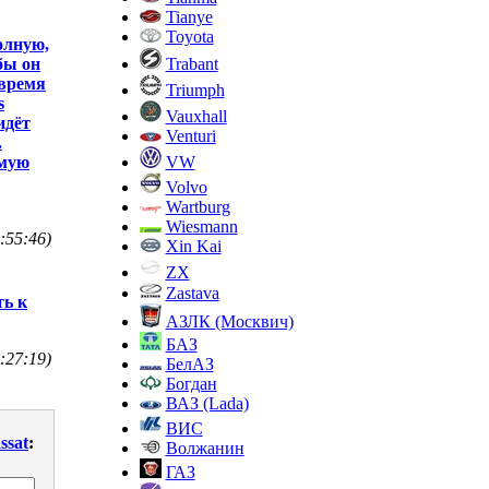
Tianye
Toyota
олную,
Trabant
 бы он
 время
Triumph
s
Vauxhall
идёт
Venturi
.
VW
имую
Volvo
Wartburg
Wiesmann
:55:46)
Xin Kai
ZX
Zastava
ть к
АЗЛК (Москвич)
БАЗ
:27:19)
БелАЗ
Богдан
ВАЗ (Lada)
ВИС
ssat
:
Волжанин
ГАЗ