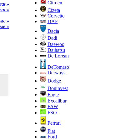
Citroen
at »
at »
Cizeta
Corvette
ме »
DAF
ыв »
Dacia
Dadi
Daewoo
Daihatsu
De Lorean
DeTomaso
Derways
Dodge
Doninvest
Eagle
Excalibur
FAW
FSO
Ferrari
Fiat
Ford