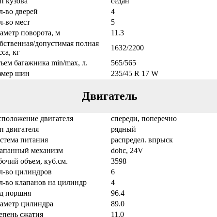
п кузова
седан
л-во дверей
4
л-во мест
5
аметр поворота, м
11.3
бственная/допустимая полная
1632/2200
са, кг
ъем багажника min/max, л.
565/565
змер шин
235/45 R 17 W
Двигатель
сположение двигателя
спереди, поперечно
п двигателя
рядный
стема питания
распредел. впрыск
апанный механизм
dohc, 24V
бочий объем, куб.см.
3598
л-во цилиндров
6
л-во клапанов на цилиндр
4
д поршня
96.4
аметр цилиндра
89.0
епень сжатия
11.0