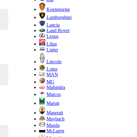
Koenigsegg
Lamborghini
Lancia
Land Rover
Lexus
Lifan
Ligier
Lincoln
Lotus
MAN
MG
Mahindra
Marcos
Maruti
Maserati
Maybach
Mazda
McLaren