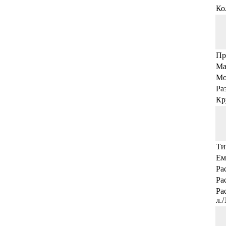
Ко
Пр
Ма
Мо
Ра
Кр
Ти
Ем
Ра
Ра
Ра
л.