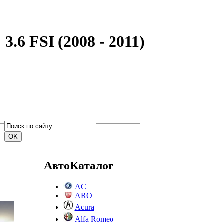
.6 FSI (2008 - 2011)
м
АвтоКаталог
AC
ARO
Acura
Alfa Romeo