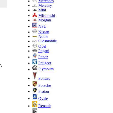
Mercedes
Mercury
Mini
Mitsubishi
Morgan
NSU
Nissan
Noble
Oldsmobile
Opel
Pagani
Panoz
Peugeot
е,
Plymouth
Pontiac
Porsche
Proton
Qvale
Renault