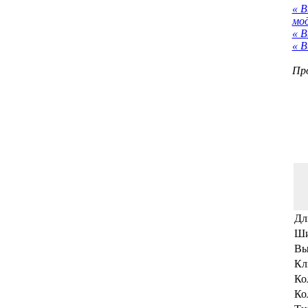
« 
мо
« В
« В
Про
Дл
Ши
Вы
Кл
Ко
Ко