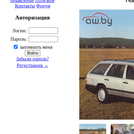
Год
объявление
Полезное
Контакты
Форум
Авторизация
Логин:
Пароль:
запомнить меня
Забыли пароль?
Регистрация →