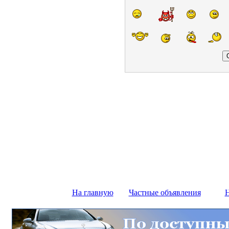
На главную
Частные объявления
Н