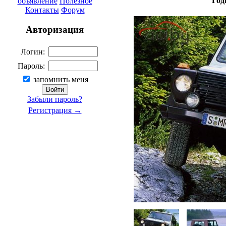
Год
объявление
Полезное
Контакты
Форум
Авторизация
Логин:
Пароль:
запомнить меня
Забыли пароль?
Регистрация →