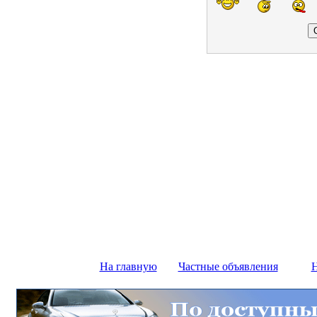
На главную
Частные объявления
Н