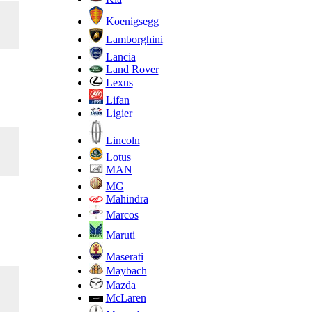
Koenigsegg
Lamborghini
Lancia
Land Rover
Lexus
Lifan
Ligier
Lincoln
Lotus
MAN
MG
Mahindra
Marcos
Maruti
Maserati
Maybach
Mazda
McLaren