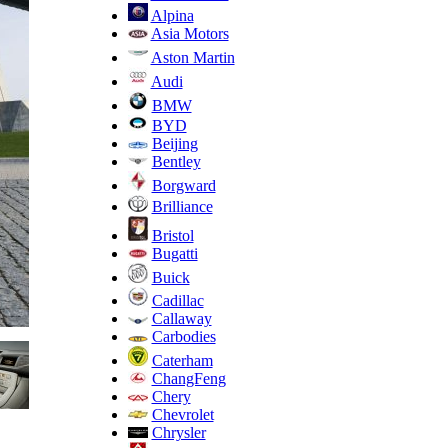
Alpina
Asia Motors
Aston Martin
Audi
BMW
BYD
Beijing
Bentley
Borgward
Brilliance
Bristol
Bugatti
Buick
Cadillac
Callaway
Carbodies
Caterham
ChangFeng
Chery
Chevrolet
Chrysler