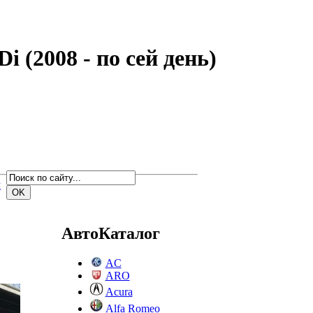
 (2008 - по сей день)
м
АвтоКаталог
AC
ARO
Acura
Alfa Romeo