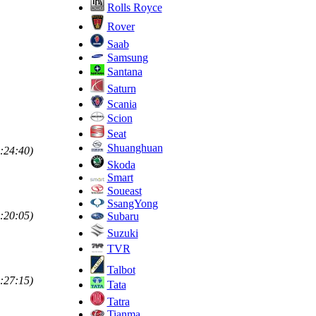
Rolls Royce
Rover
Saab
Samsung
Santana
Saturn
Scania
Scion
Seat
Shuanghuan
:24:40)
Skoda
Smart
Soueast
SsangYong
:20:05)
Subaru
Suzuki
TVR
Talbot
:27:15)
Tata
Tatra
Tianma