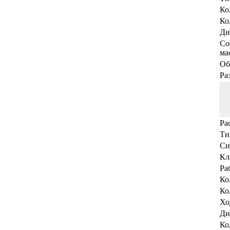
Ко
Ко
Ди
Со
мас
Об
Ра
Ра
Ти
Си
Кл
Ра
Ко
Ко
Хо
Ди
Ко