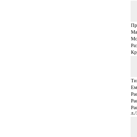
Пр
Ма
Мо
Ра
Кр
Ти
Ем
Ра
Ра
Ра
л.