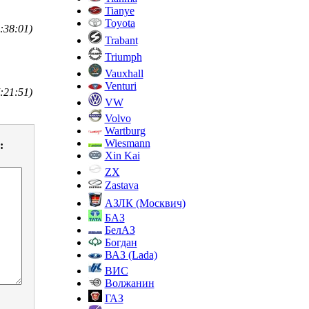
Tianye
Toyota
:38:01)
Trabant
Triumph
Vauxhall
Venturi
:21:51)
VW
Volvo
Wartburg
Wiesmann
:
Xin Kai
ZX
Zastava
АЗЛК (Москвич)
БАЗ
БелАЗ
Богдан
ВАЗ (Lada)
ВИС
Волжанин
ГАЗ