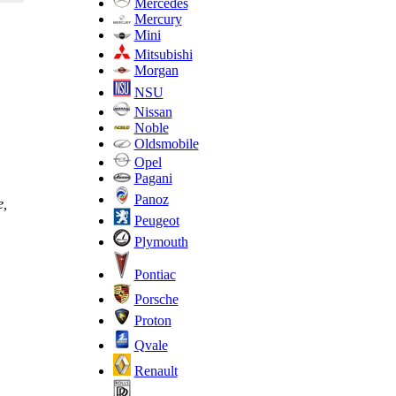
Mercedes
Mercury
Mini
Mitsubishi
Morgan
NSU
Nissan
Noble
Oldsmobile
Opel
Pagani
Panoz
е,
Peugeot
Plymouth
Pontiac
Porsche
Proton
Qvale
Renault