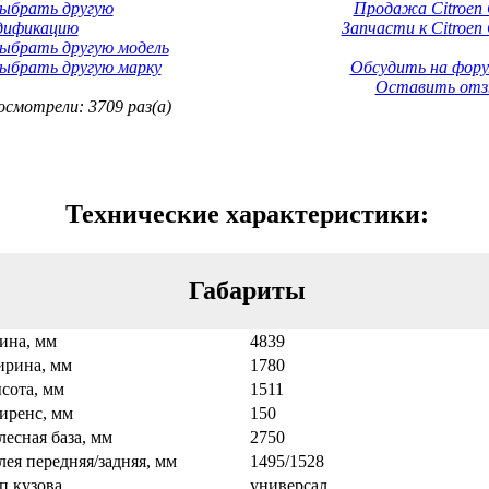
Выбрать другую
Продажа Citroen 
дификацию
Запчасти к Citroen 
ыбрать другую модель
ыбрать другую марку
Обсудить на фору
Оставить отз
смотрели: 3709 раз(а)
Технические характеристики:
Габариты
ина, мм
4839
рина, мм
1780
сота, мм
1511
иренс, мм
150
лесная база, мм
2750
лея передняя/задняя, мм
1495/1528
п кузова
универсал