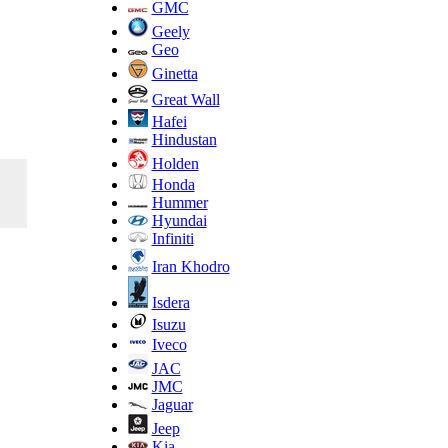
GMC
Geely
Geo
Ginetta
Great Wall
Hafei
Hindustan
Holden
Honda
Hummer
Hyundai
Infiniti
Iran Khodro
Isdera
Isuzu
Iveco
JAC
JMC
Jaguar
Jeep
Kia