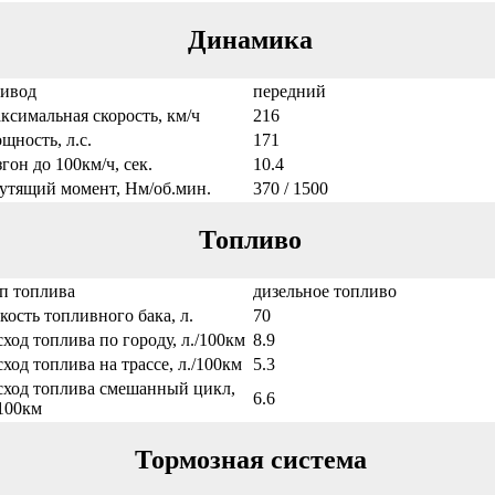
Динамика
ивод
передний
ксимальная скорость, км/ч
216
щность, л.с.
171
згон до 100км/ч, сек.
10.4
утящий момент, Нм/об.мин.
370 / 1500
Топливо
п топлива
дизельное топливо
кость топливного бака, л.
70
сход топлива по городу, л./100км
8.9
сход топлива на трассе, л./100км
5.3
сход топлива смешанный цикл,
6.6
/100км
Тормозная система