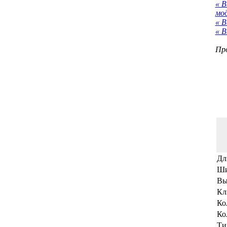
« 
мо
« В
« В
Про
Дл
Ши
Вы
Кл
Ко
Ко
Ти