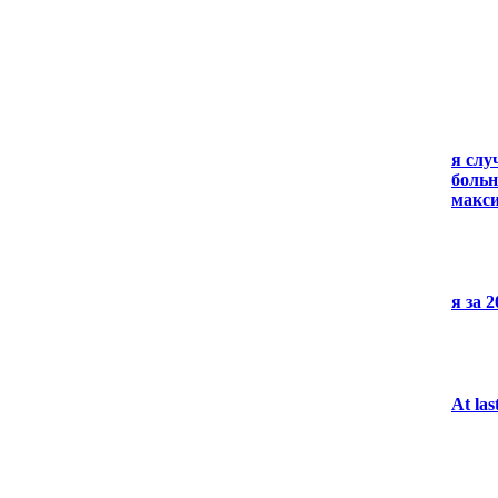
я слу
больн
макси
я за 
At las