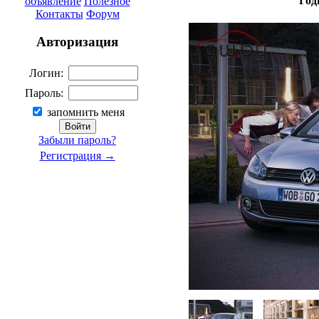
Год
объявление
Полезное
Контакты
Форум
Авторизация
Логин:
Пароль:
запомнить меня
Забыли пароль?
Регистрация →