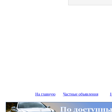
На главную
Частные объявления
Н