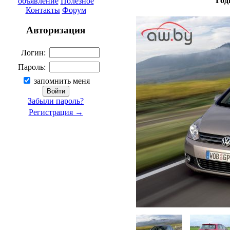
Год
объявление
Полезное
Контакты
Форум
Авторизация
Логин:
Пароль:
запомнить меня
Забыли пароль?
Регистрация →