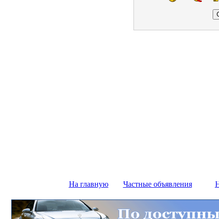
На главную
Частные объявления
Н