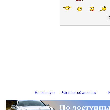
На главную
Частные объявления
Н