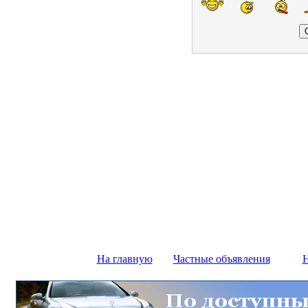
На главную
Частные объявления
Н