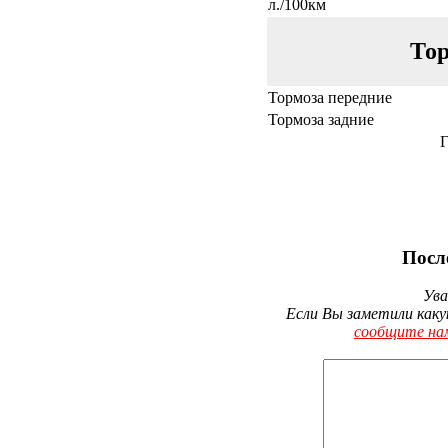
л./100км
Тор
Тормоза передние
Тормоза задние
Г
Посл
Ува
Если Вы заметили каку
сообщите на