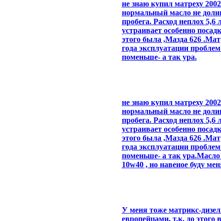
не знаю купил матреху 2002
нормальный масло не долива
пробега. Расход неплох 5,6 
устраивает особенно посадк
этого была ,Мазда 626 .Матр
года эксплуатации проблем
поменьше- а так ура.
не знаю купил матреху 2002
нормальный масло не долива
пробега. Расход неплох 5,6 
устраивает особенно посадк
этого была ,Мазда 626 .Матр
года эксплуатации проблем
поменьше- а так ура.Масло
10w40 , но навеное буду ме
У меня тоже матрикс-дизель
европейцами, т.к. до этого 