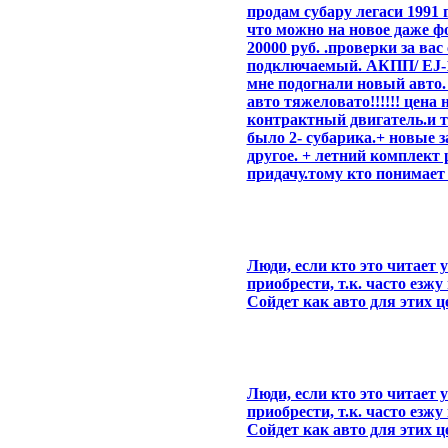
продам субару легаси 1991 
что можно на новое даже ф
20000 руб. .проверки за вас
подключаемый. АКПП/ EJ-18
мне подогнали новый авто. 
авто тяжеловато!!!!!! цена
контрактный двигатель.и т
было 2- субарика.+ новые 
другое. + летний комплект р
придачу.тому кто понимает 
Люди, если кто это читает 
приобрести, т.к. часто езжу
Сойдет как авто для этих ц
Люди, если кто это читает 
приобрести, т.к. часто езжу
Сойдет как авто для этих ц