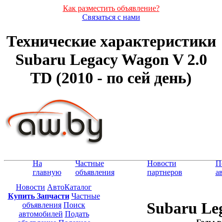
Как разместить объявление?
Связаться с нами
Технические характеристики
Subaru Legacy Wagon V 2.0
TD (2010 - по сей день)
На
Частные
Новости
П
главную
объявления
партнеров
а
Новости
АвтоКаталог
Купить Запчасти
Частные
Subaru Le
объявления
Поиск
автомобилей
Подать