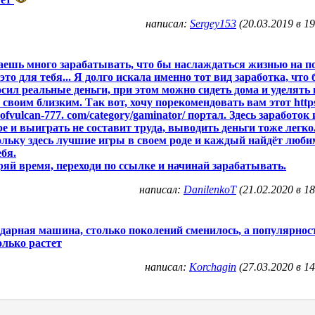
написал:
Sergey153
(20.03.2019 в 19
ешь много зарабатывать, что бы наслаждаться жизнью на п
 это для тебя... Я долго искала именно тот вид заработка, что
сил реальные деньги, при этом можно сидеть дома и уделять
и своим близким. Так вот, хочу порекомендовать вам этот http
ubofvulcan-777. com/category/gaminator/ портал. Здесь заработок 
ре и выиграть не составит труда, выводить деньги тоже легко
льку здесь лучшие игры в своем роде и каждый найдёт люб
ебя.
ряй время, переходи по ссылке и начинай зарабатывать.
написал:
DanilenkoT
(21.02.2020 в 18
дарная машина, столько поколений сменилось, а популярнос
олько растет
написал:
Korchagin
(27.03.2020 в 14