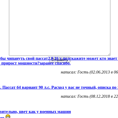
 бы чипануть свой пассат2.0 16 v-подскажите может кто знает
 прирост мощности?заранее спасибо.
написал: Гость (02.06.2013 в 06
д. Пассат б4 вариант 90 л.с. Расход у вас не точный, описка по
написал: Гость (08.12.2018 в 22
вительно, цвет как у военных машин
тет