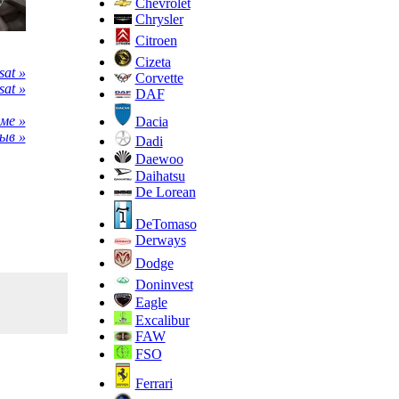
Chevrolet
Chrysler
Citroen
Cizeta
at »
Corvette
at »
DAF
ме »
Dacia
ыв »
Dadi
Daewoo
Daihatsu
De Lorean
DeTomaso
Derways
Dodge
Doninvest
Eagle
Excalibur
FAW
FSO
Ferrari