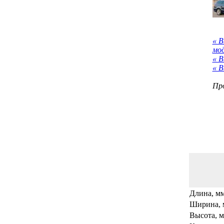
« 
мо
« В
« В
Про
Длина, м
Ширина, 
Высота, 