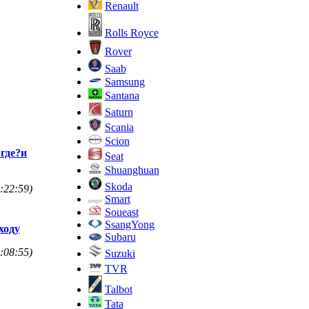
Renault
Rolls Royce
Rover
Saab
Samsung
Santana
Saturn
Scania
Scion
 где?и
Seat
Shuanghuan
Skoda
:22:59)
Smart
Soueast
SsangYong
 ходу
Subaru
:08:55)
Suzuki
TVR
Talbot
Tata