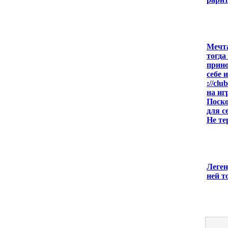
Мечта
тогда
прино
себе 
://cl
на иг
Поско
для с
Не те
Леген
ней т