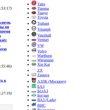
Tatra
:53:17)
Tianma
Tianye
Toyota
олную,
Trabant
 бы он
Triumph
 время
Vauxhall
s
Venturi
идёт
.
VW
имую
Volvo
Wartburg
Wiesmann
Xin Kai
:55:46)
ZX
Zastava
ть к
АЗЛК (Москвич)
БАЗ
БелАЗ
:27:19)
Богдан
ВАЗ (Lada)
ВИС
Волжанин