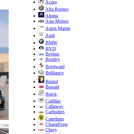
Acura
Alfa Romeo
Alpina
Asia Motors
Aston Martin
Audi
BMW
BYD
Beijing
Bentley
Borgward
Brilliance
Bristol
Bugatti
Buick
Cadillac
Callaway
Carbodies
Caterham
ChangFeng
Chery