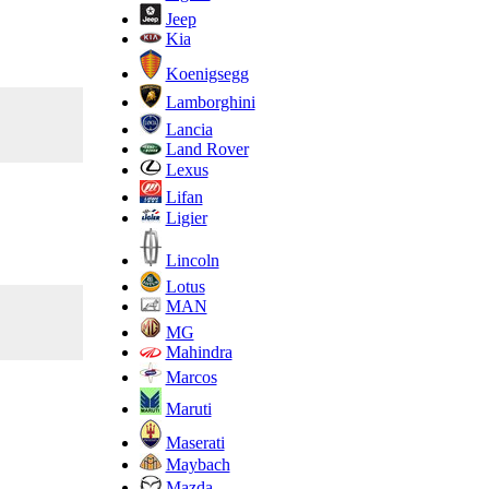
Jeep
Kia
Koenigsegg
Lamborghini
Lancia
Land Rover
Lexus
Lifan
Ligier
Lincoln
Lotus
MAN
MG
Mahindra
Marcos
Maruti
Maserati
Maybach
Mazda