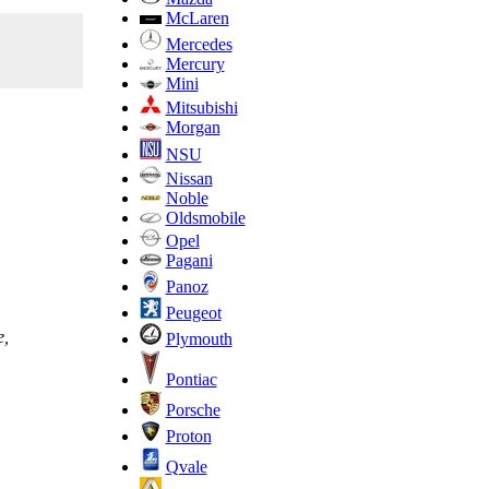
McLaren
Mercedes
Mercury
Mini
Mitsubishi
Morgan
NSU
Nissan
Noble
Oldsmobile
Opel
Pagani
Panoz
Peugeot
е,
Plymouth
Pontiac
Porsche
Proton
Qvale