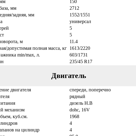
 мм
150
база, мм
2712
едняя/задняя, мм
1552/1551
а
универсал
ерей
5
ст
5
оворота, м
11.4
ая/допустимая полная масса, кг
1613/2220
ажника min/max, л.
603/1731
ин
235/45 R17
Двигатель
ение двигателя
спереди, поперечно
теля
рядный
питания
дизель Н.В
й механизм
dohc, 16V
бъем, куб.см.
1968
илиндров
4
апанов на цилиндр
4