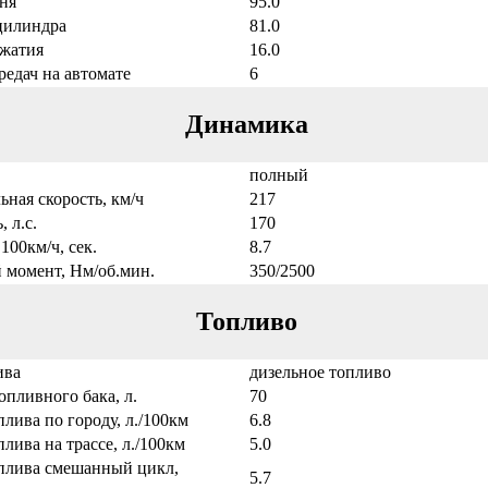
ня
95.0
цилиндра
81.0
сжатия
16.0
редач на автомате
6
Динамика
полный
ная скорость, км/ч
217
 л.с.
170
100км/ч, сек.
8.7
 момент, Нм/об.мин.
350/2500
Топливо
ива
дизельное топливо
опливного бака, л.
70
плива по городу, л./100км
6.8
плива на трассе, л./100км
5.0
оплива смешанный цикл,
5.7