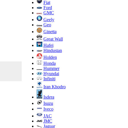
Fiat
Ford
GMC
Geely
Geo
Ginetta
Great Wall
Hafei
Hindustan
Holden
Honda
Hummer
Hyundai
Infiniti
Iran Khodro
Isdera
Isuzu
Iveco
JAC
JMC
Jaguar