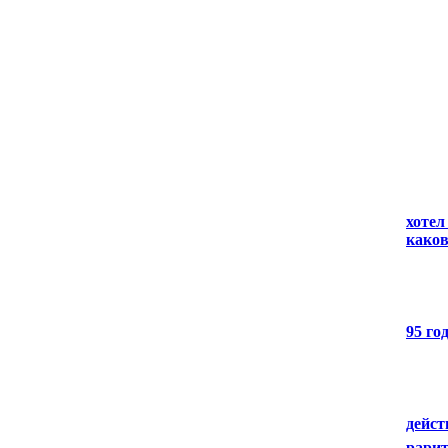
хотел
каков
95 го
дейст
рари