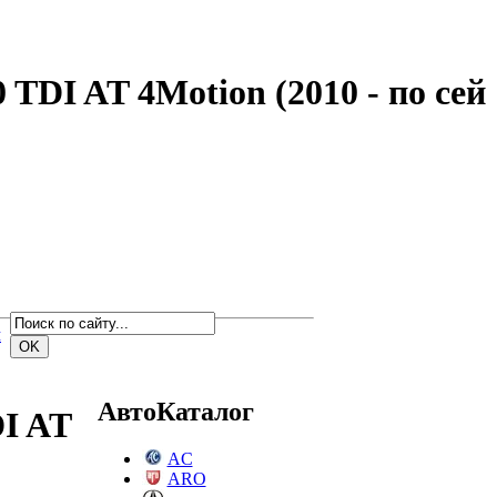
 TDI AT 4Motion (2010 - по сей
м
АвтоКаталог
DI AT
AC
ARO