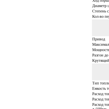
Ход порш
Диаметр 
Степень 
Кол-во пе
Привод
Максималь
Мощность,
Разгон до 
Крутящий
Тип топл
Емкость т
Расход то
Расход то
Расход т
л./100км