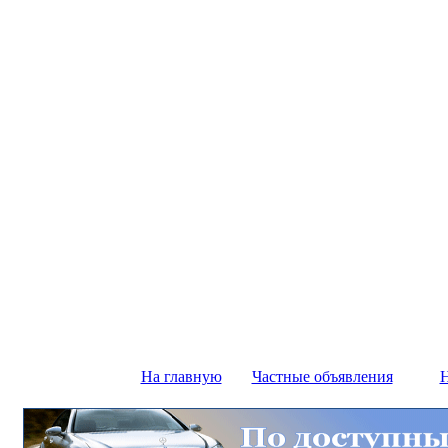
На главную
Частные объявления
Н