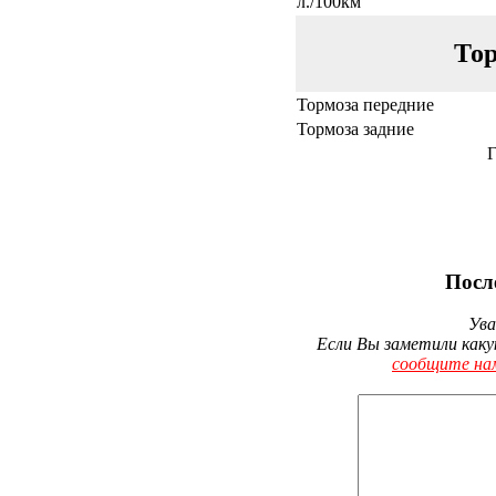
л./100км
Тор
Тормоза передние
Тормоза задние
Г
Посл
Ува
Если Вы заметили каку
сообщите на