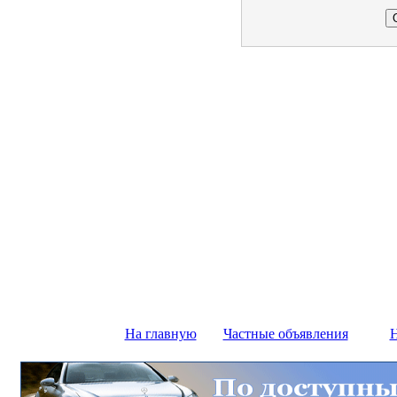
На главную
Частные объявления
Н