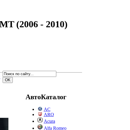
MT (2006 - 2010)
м
АвтоКаталог
AC
ARO
Acura
Alfa Romeo