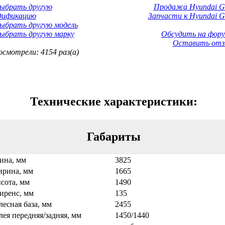
Выбрать другую
Продажа Hyundai Ge
дификацию
Запчасти к Hyundai Ge
ыбрать другую модель
ыбрать другую марку
Обсудить на фору
Оставить отз
смотрели: 4154 раз(а)
Технические характеристики:
Габариты
ина, мм
3825
рина, мм
1665
сота, мм
1490
иренс, мм
135
лесная база, мм
2455
лея передняя/задняя, мм
1450/1440