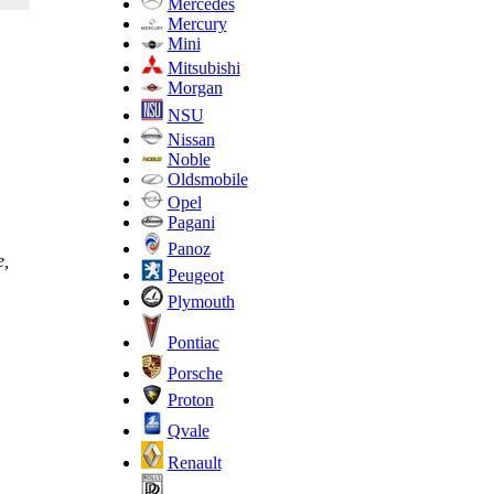
Mercedes
Mercury
Mini
Mitsubishi
Morgan
NSU
Nissan
Noble
Oldsmobile
Opel
Pagani
Panoz
е,
Peugeot
Plymouth
Pontiac
Porsche
Proton
Qvale
Renault