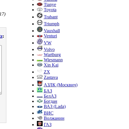
Tianye
Toyota
17)
Trabant
Triumph
Vauxhall
Venturi
tz
:
VW
Volvo
Wartburg
Wiesmann
Xin Kai
ZX
Zastava
АЗЛК (Москвич)
БАЗ
БелАЗ
Богдан
ВАЗ (Lada)
ВИС
Волжанин
ГАЗ