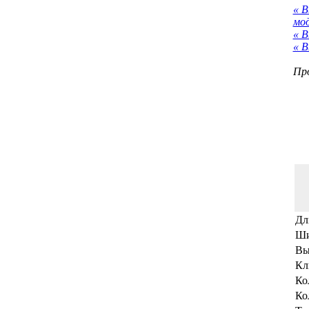
« 
мо
« В
« В
Про
Дл
Ши
Вы
Кл
Ко
Ко