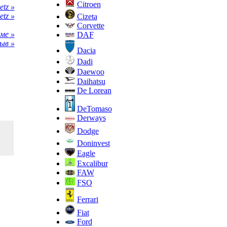
Citroen
tz »
tz »
Cizeta
Corvette
ме »
DAF
ыв »
Dacia
Dadi
Daewoo
Daihatsu
De Lorean
DeTomaso
Derways
Dodge
Doninvest
Eagle
Excalibur
FAW
FSO
Ferrari
Fiat
Ford