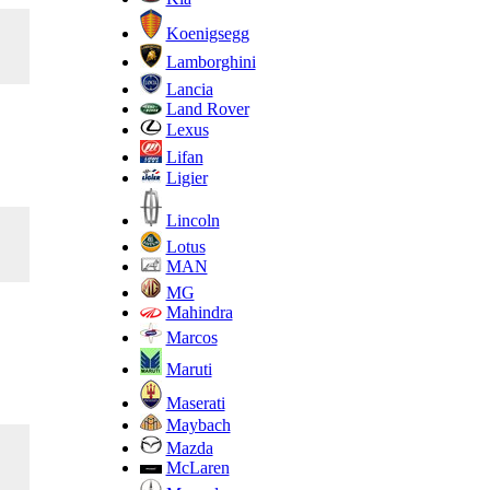
Koenigsegg
Lamborghini
Lancia
Land Rover
Lexus
Lifan
Ligier
Lincoln
Lotus
MAN
MG
Mahindra
Marcos
Maruti
Maserati
Maybach
Mazda
McLaren