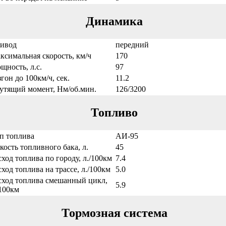
Динамика
ивод
передний
ксимальная скорость, км/ч
170
щность, л.с.
97
згон до 100км/ч, сек.
11.2
утящий момент, Нм/об.мин.
126/3200
Топливо
п топлива
АИ-95
кость топливного бака, л.
45
сход топлива по городу, л./100км
7.4
сход топлива на трассе, л./100км
5.0
сход топлива смешанный цикл,
5.9
/100км
Тормозная система