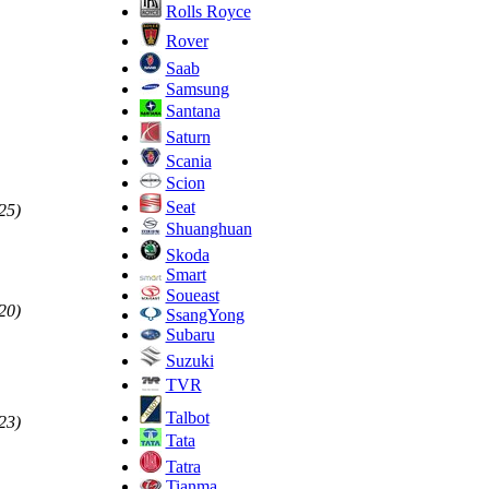
Rolls Royce
Rover
Saab
Samsung
Santana
Saturn
Scania
Scion
Seat
25)
Shuanghuan
Skoda
Smart
Soueast
20)
SsangYong
Subaru
Suzuki
TVR
Talbot
23)
Tata
Tatra
Tianma