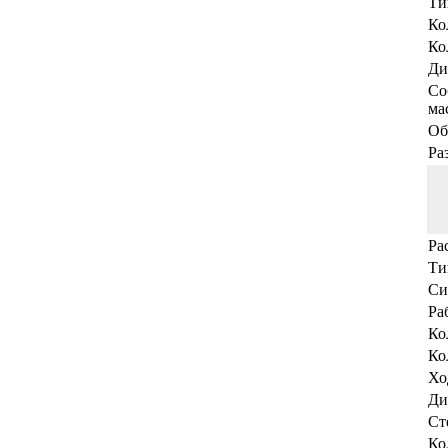
Ти
Ко
Ко
Ди
Со
мас
Об
Ра
Ра
Ти
Си
Ра
Ко
Ко
Хо
Ди
Ст
Ко