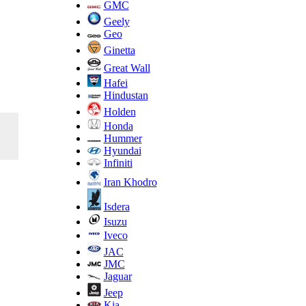
GMC
Geely
Geo
Ginetta
Great Wall
Hafei
Hindustan
Holden
Honda
Hummer
Hyundai
Infiniti
Iran Khodro
Isdera
Isuzu
Iveco
JAC
JMC
Jaguar
Jeep
Kia