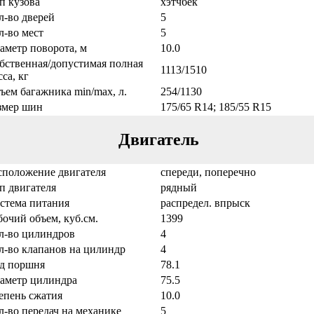
п кузова
хэтчбек
л-во дверей
5
л-во мест
5
аметр поворота, м
10.0
бственная/допустимая полная
1113/1510
са, кг
ъем багажника min/max, л.
254/1130
змер шин
175/65 R14; 185/55 R15
Двигатель
сположение двигателя
спереди, поперечно
п двигателя
рядный
стема питания
распредел. впрыск
бочий объем, куб.см.
1399
л-во цилиндров
4
л-во клапанов на цилиндр
4
д поршня
78.1
аметр цилиндра
75.5
епень сжатия
10.0
л-во передач на механике
5