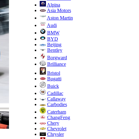
Alpina
Asia Motors
Aston Martin
Audi
BMW
BYD
Beijing
Bentley
Borgward
Brilliance
Bristol
Bugatti
Buick
Cadillac
Callaway
Carbodies
Caterham
ChangFeng
Chery
Chevrolet
Chrysler