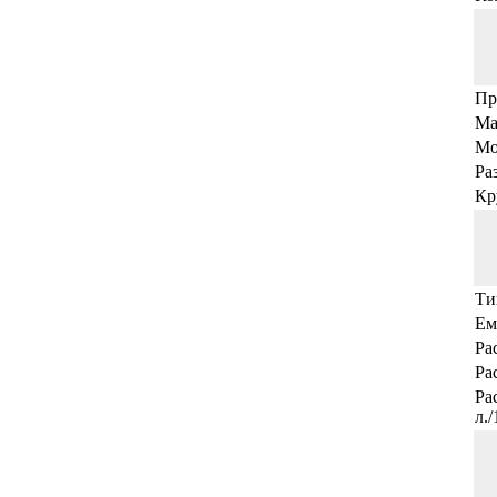
Пр
Ма
Мо
Ра
Кр
Ти
Ем
Ра
Ра
Ра
л.