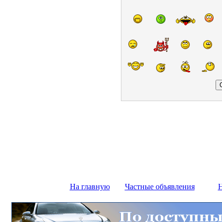
На главную
Частные объявления
Н