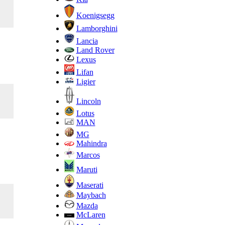
Koenigsegg
Lamborghini
Lancia
Land Rover
Lexus
Lifan
Ligier
Lincoln
Lotus
MAN
MG
Mahindra
Marcos
Maruti
Maserati
Maybach
Mazda
McLaren