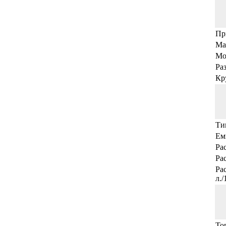
Пр
Ма
Мо
Раз
Кр
Ти
Ем
Ра
Ра
Ра
л.
То