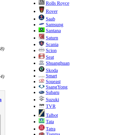
Rolls Royce
Rover
Saab
Samsung
Santana
Saturn
Scania
48)
Scion
Seat
Shuanghuan
Skoda
Smart
54)
Soueast
SsangYong
Subaru
Suzuki
n
TVR
Talbot
Tata
Tatra
Tianma