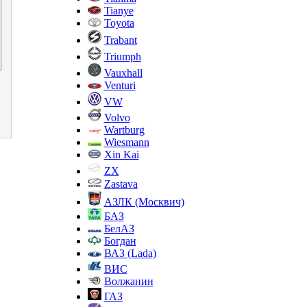
Tianye
Toyota
Trabant
Triumph
Vauxhall
Venturi
VW
Volvo
Wartburg
Wiesmann
Xin Kai
ZX
Zastava
АЗЛК (Москвич)
БАЗ
БелАЗ
Богдан
ВАЗ (Lada)
ВИС
Волжанин
ГАЗ