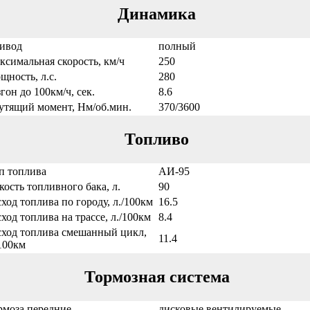
Динамика
ивод
полный
ксимальная скорость, км/ч
250
щность, л.с.
280
гон до 100км/ч, сек.
8.6
утящий момент, Нм/об.мин.
370/3600
Топливо
п топлива
АИ-95
кость топливного бака, л.
90
сход топлива по городу, л./100км
16.5
сход топлива на трассе, л./100км
8.4
сход топлива смешанный цикл,
11.4
/100км
Тормозная система
рмоза передние
дисковые вентилируемые