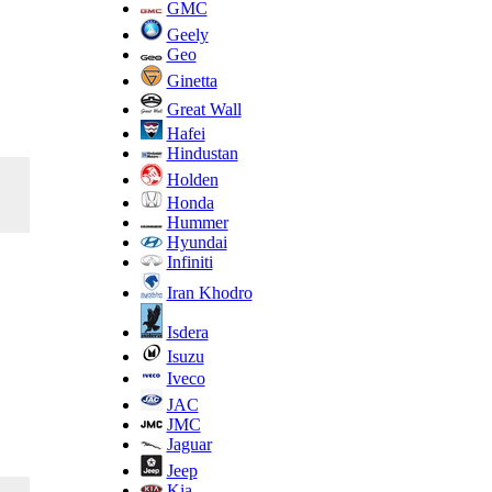
GMC
Geely
Geo
Ginetta
Great Wall
Hafei
Hindustan
Holden
Honda
Hummer
Hyundai
Infiniti
Iran Khodro
Isdera
Isuzu
Iveco
JAC
JMC
Jaguar
Jeep
Kia