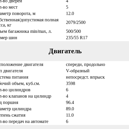
л-во дверей
4
л-во мест
5
аметр поворота, м
12.0
бственная/допустимая полная
2079/2500
са, кг
ъем багажника min/max, л.
500/500
змер шин
235/55 R17
Двигатель
сположение двигателя
спереди, продольно
п двигателя
V-образный
стема питания
непосредст. впрыск
бочий объем, куб.см.
3598
л-во цилиндров
6
л-во клапанов на цилиндр
4
д поршня
96.4
аметр цилиндра
89.0
епень сжатия
11.0
л-во передач на автомате
6