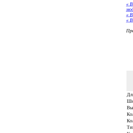
« 
мо
« В
« В
Про
Дл
Ши
Вы
Ко
Ко
Ти