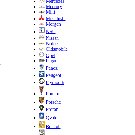
Mercedes
Mercury
Mini
Mitsubishi
Morgan
NSU
Nissan
Noble
Oldsmobile
Opel
Pagani
е,
Panoz
Peugeot
Plymouth
Pontiac
Porsche
Proton
Qvale
Renault