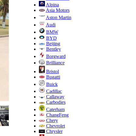
Alpina
Asia Motors
Aston Martin
Audi
BMW
BYD
Beijing
Bentley
Borgward
Brilliance
Bristol
Bugatti
Buick
Cadillac
Callaway
Carbodies
Caterham
ChangFeng
Chery
Chevrolet
Chrysler