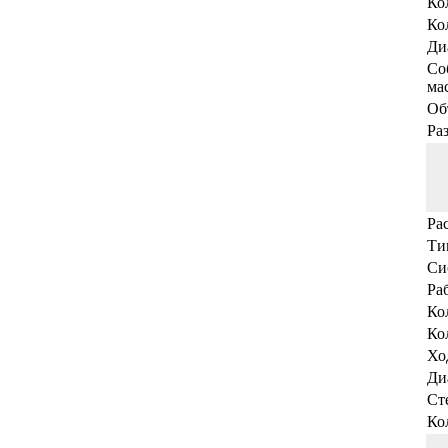
Ко
Ко
Ди
Со
мас
Об
Ра
Ра
Ти
Си
Ра
Ко
Ко
Хо
Ди
Ст
Ко