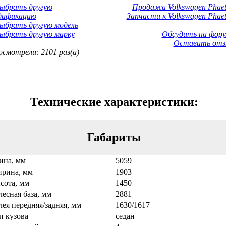
Выбрать другую
Продажа Volkswagen Phaet
дификацию
Запчасти к Volkswagen Phaet
ыбрать другую модель
ыбрать другую марку
Обсудить на фору
Оставить отз
смотрели: 2101 раз(а)
Технические характеристики:
Габариты
ина, мм
5059
рина, мм
1903
сота, мм
1450
лесная база, мм
2881
лея передняя/задняя, мм
1630/1617
п кузова
седан