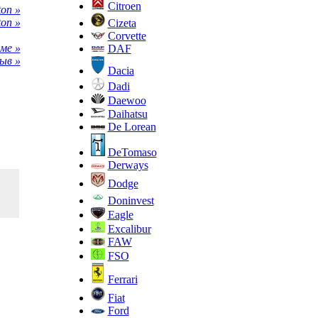
Citroen
on »
on »
Cizeta
Corvette
ме »
DAF
ыв »
Dacia
Dadi
Daewoo
Daihatsu
De Lorean
DeTomaso
Derways
Dodge
Doninvest
Eagle
Excalibur
FAW
FSO
Ferrari
Fiat
Ford