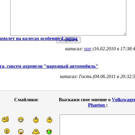
амолет на колесах особенно 4 литра
написал:
sssr
(16.02.2010 в 17:38:
га, совсем ахренели "народный автомобиль"
написал: Гость (04.06.2011 в 20:32:
Смайлики:
Выскажи свое мнение о
Volkswage
Phaeton
: