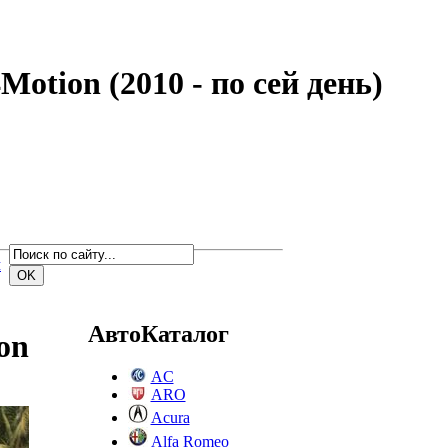
otion (2010 - по сей день)
м
АвтоКаталог
on
AC
ARO
Acura
Alfa Romeo