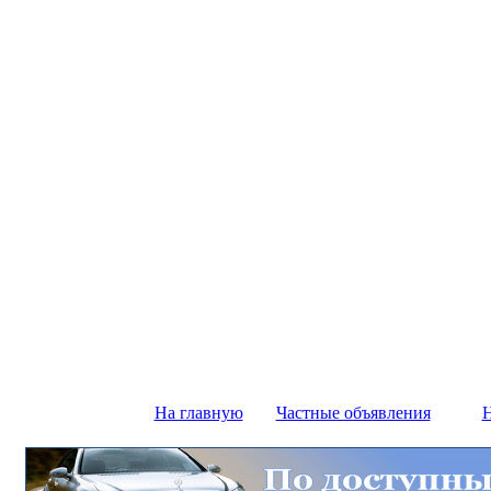
На главную
Частные объявления
Н